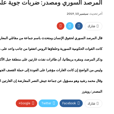
المرصد السوري ومصدر: ضربات جوية على م
آخر تحديث
سبتمبر 10, 2019
شارك
قال المرصد السوري لحقوق الإنسان ومتحدث باسم جماعة من مقاتلي المعارضة 
كانت القوات الحكومية السورية وحلفاؤها الروس اتفقوا من جانب واحد على هدنة يوم 31 أغسطس في إدلب الخاضعة لسيطرة المعارضة حيث جرى الاتفاق عن طريق الوساطة لإقامة ”منطقة لخفض
وذكر المرصد، ومقره بريطانيا، أن طائرات نفذت غارتين على منطقة جبل الأكر
وليس من الواضح إن كانت الغارات مؤشرا على العودة إلى حملة القصف الجوي
وقال محمد رشيد وهو مسؤول عن جماعة جيش النصر المعارضة إن الغارتين اللتي
المصدر: رويترز
شارك
Facebook
Twitter
Google+