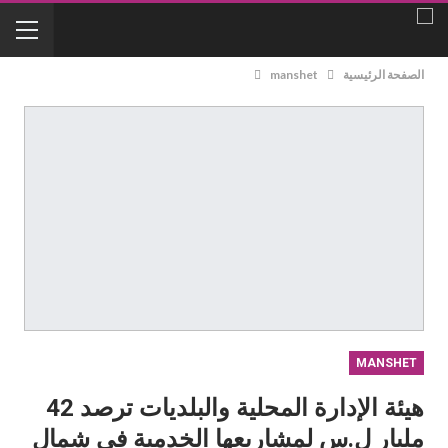
الصفحة الرئيسية
manshet
MANSHET
هيئة الإدارة المحلية والبلديات ترصد 42
مليار ل.س لمشاريعها الخدمية في شمال