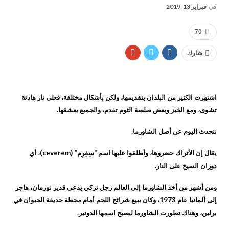
في
فبراير 13, 2019
70
شارك
اشتهرت الكثير من البلدان بتقديمها، ولكن بأشكال مختلفة، فعلى نار هادئة
تشوى، ومع الخبز وبعض صلصة الثوم تقدم، والجميع يعشقها.
نتحدث اليوم عن أصل الشاورما.
يقال إن الأتراك حضروها، وأطلقوا عليها اسم “سِفِرِم” (ceverem)، أي
دوران السيخ على النار.
ومن أشهر من أخذ الشاورما إلى العالم رجل تركي يدعى قدير نورمان، هاجر
إلى ألمانيا عام 1973، وكان يبيع شرائح اللحم أمام محطة حديقة الحيوان في
برلين، وهناك تطورت الشاورما ليصبح اسمها الدونير.