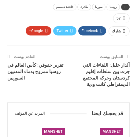
روسيا
سوريا
طائرة
قاعدة حميميم
57
شارك
Facebook
Twitter
Google+
السابق بوست
القادم بوست
آلدار خليل: اللقاءات التي
تقرير حقوقي: كأس العالم في
جرت بين سلطات إقليم
روسيا ممزوج بدماء المدنيين
كردستان وحركة المجتمع
السوريين
الديمقراطي كانت ودية
قد يعجبك ايضا
المزيد عن المؤلف
MANSHET
MANSHET