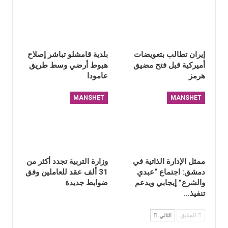
إيران تطالب بتعويضات
بلدية قامشلو تباشر إصلاح
أميركية قبل فتح مضيق
هبوط أرضي وسط طريق
هرمز
عامودا
MANSHET
MANSHET
ممثل الإدارة الذاتية في
وزارة التربية تجدد أكثر من
دمشق: اجتماع “عبدي
31 ألف عقد للعاملين وفق
والشرع” إيجابي ويدعم
ضوابط جديدة
تنفيذ…
السابق
التالي