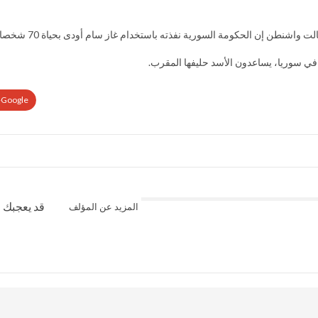
فذته باستخدام غاز سام أودى بحياة 70 شخصا على الأقل في منطقة خاضعة لسيطرة المعارضة المسلحة.
ي سوريا، يساعدون الأسد حليفها المقرب.
Google+
قد يعجبك ا
المزيد عن المؤلف