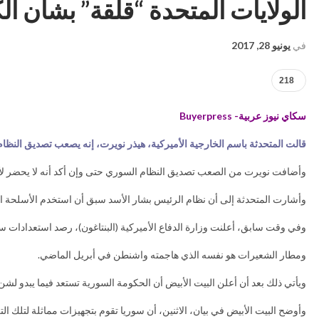
الولايات المتحدة “قلقة” بشأن ا
في
يونيو 28, 2017
218
سكاي نيوز عربية- Buyerpress
قالت المتحدثة باسم الخارجية الأميركية، هيذر نويرت، إنه يصعب تصديق النظام
وأضافت نويرت من الصعب تصديق النظام السوري حتى وإن أكد أنه لا يحضر لأي
وأشارت المتحدثة إلى أن نظام الرئيس بشار الأسد سبق أن استخدم الأسلحة ال
وفي وقت سابق، أعلنت وزارة الدفاع الأميركية (البنتاغون)، رصد استعدادات 
ومطار الشعيرات هو نفسه الذي هاجمته واشنطن في أبريل الماضي.
ويأتي ذلك بعد أن أعلن البيت الأبيض أن الحكومة السورية تستعد فيما يبدو لشن 
وأوضح البيت الأبيض في بيان، الاثنين، أن سوريا تقوم بتجهيزات مماثلة لتلك 