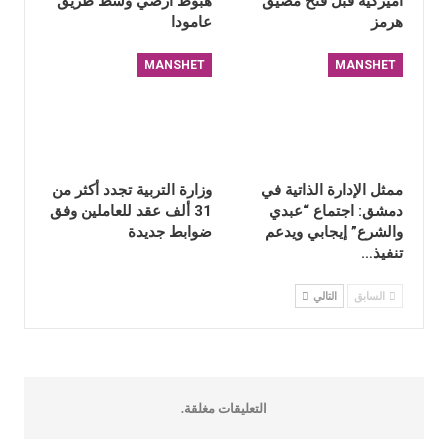
أميركية قبل فتح مضيق
هبوط أرضي وسط طريق
هرمز
عامودا
MANSHET
MANSHET
ممثل الإدارة الذاتية في
وزارة التربية تجدد أكثر من
دمشق: اجتماع “عبدي
31 ألف عقد للعاملين وفق
والشرع” إيجابي ويدعم
ضوابط جديدة
تنفيذ…
السابق
التالي
التعليقات مغلقة.