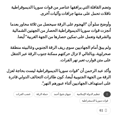
وتضم القافلة التي يرافقها عناصر من قوات سوريا الديموقراطية
ناقلات تحمل على متنها جرافات وآليات أخرى.
وأوضح سلو أن “الهجوم على الرقة سيحصل من ثلاثة محاور بعدما
أنجزت قوات سوريا الديموقراطية الحصار من الجهتين الشمالية
والشرقية وتعمل على تمكين حصارها من الجهة الغربية” أيضا.
ولم يبقَ أمام الجهاديين سوى ريف الرقة الجنوبي وغالبيته منطقة
صحراوية، وبالتالي لا تزال حركتهم ممكنة جنوب الرقة عبر التنقل
على متن قوارب تعبر نهر الفرات.
وأكد عبد الرحمن أن “قوات سوريا الديموقراطية ليست بحاجة لعزل
الرقة من الجهة الجنوبية أيضا، كون طائرات التحالف الدولي قادرة
على استهداف الجهاديين أثناء عبورهم النهر”.
تنظيم الدولة الإسلامية
جيهان شيخ أحمد
حملة الرقة
غضب الفرات
قوات سوريا الديمقراطية
61