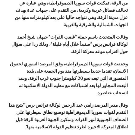
من الرقة، تمكنت قوات سوريا الديموقراطية، وهي عبارة عن
تحالف فصائل عربية وكردية، من التقدم على جبهات عدة بهدف
عزل مدينة الرقة. وهي تتواجد حاليا على بعد كيلومترات منها من
الجهات الشمالية والشرقية والغربية.
وقالت المتحدث باسم حملة “غضب الفرات” جيهان شيخ أحمد
لوكالة فرانس برس “سنبدأ خلال أيام قليلة”، وذلك ردا على سؤال
حول اقتراب موعد معركة الرقة.
وحققت قوات سوريا الديموقراطية، وفق المرصد السوري لحقوق
الانسان، تقدما جديدا بسيطرتها منذ يوم الجمعة على بلدة
المنصورة، التي تبعد نحو 20 كيلومترا جنوب غرب الرقة، وسد
البعث المجاور لها بعد اشتباكات مع تنظيم الدولة الاسلامية ثم
انسحاب عناصره.
وقال مدير المرصد رامي عبد الرحمن لوكالة فرانس برس “يتيح هذا
التقدم لقوات سوريا الديموقراطية توسيع نطاق سيطرتها على
الضفاف الجنوبية لنهر الفرات وتمكين الجبهة الغربية للرقة قبل
اطلاق المعركة الاخيرة لطرد تنظيم الدولة الاسلامية منها”.