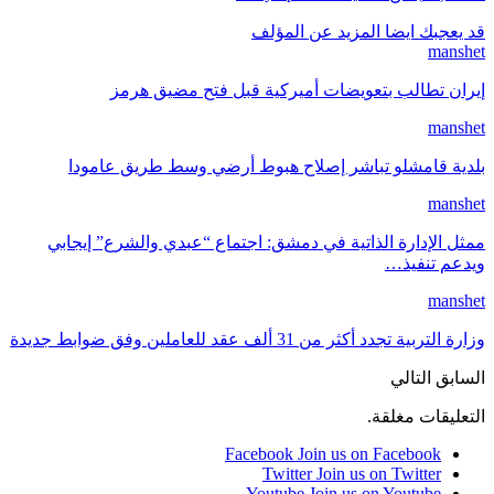
قد يعجبك ايضا
المزيد عن المؤلف
manshet
إيران تطالب بتعويضات أميركية قبل فتح مضيق هرمز
manshet
بلدية قامشلو تباشر إصلاح هبوط أرضي وسط طريق عامودا
manshet
ممثل الإدارة الذاتية في دمشق: اجتماع “عبدي والشرع” إيجابي
ويدعم تنفيذ…
manshet
وزارة التربية تجدد أكثر من 31 ألف عقد للعاملين وفق ضوابط جديدة
السابق
التالي
التعليقات مغلقة.
Facebook
Join us on Facebook
Twitter
Join us on Twitter
Youtube
Join us on Youtube