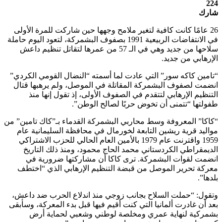
224
شارك
26 عامًا كانت كافية لتغير ملامح وجهها حين شاركت للمرة الأولى
في الانتفاضات الربيعية 1991 بصفوف البشمركة، لتعود اليوم حاملة
سلاحها من جديد وهي في الـ 57 من عمرها لتقاتل تنظيم داعش
الإرهابي من جديد.
“تامين كاكه سور” التي عادت لما أسمته “النضال القومي الكردي”
انضمت لصفوف البشمركة المقاتلة في الموصل، ولم يرهبها قتال
التنظيم الإرهابي لتتقدم في الصفوف الأولى، إذ تقول إنها منذ
طفولتها “تتمنى أن تخوض حربًا لصالح الوطن”.
“كاكا” المعروفة وسط محاربي البشمركة القدماء بـ”كاك تامين” من
مواليد قرية ريشين التابعة لخورمال في محافظة السليمانية عام
1959 واقترنت عام 1979 بالأمين العام الحالي للحزب الاشتراكي
الديمقراطي الكردستاني محمد الحاج محمود، ومنذ ذلك التاريخ
انضمت لقوات البشمركة. ترى كاكا أن مشاركتها ضرورية في
معركة تحرير الموصل من قبضة التنظيم الإرهابي الذي “اختطف
بلدها”.
وتقول: “حملت السلاح بجانب زوجي منذ اندلاع الحرب ضد داعش،
بعد أن غادرت ألمانيا التي كنت أقيم فيها قبل بدء المعركة، وسأبقى
بشمركية لنهاية عمري ومخلصة لوطني وشعبي لحماية أرض