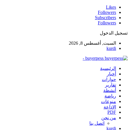
Likes
Followers
Subscribers
Followers
تسجيل الدخول
السبت, أغسطس 8, 2026
kurdi
buyerpess -
الرئيسية
أخبار
حوارات
تقارير
أنشطة
رياضة
منوعات
الإذاعة
PDF
من نحن
اتصل بنا
kurdi