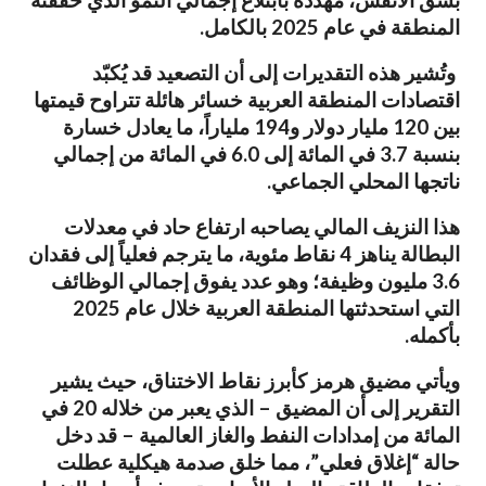
بشق الأنفس، مهددة بابتلاع إجمالي النمو الذي حققته
المنطقة في عام 2025 بالكامل.
وتُشير هذه التقديرات إلى أن التصعيد قد يُكبّد
اقتصادات المنطقة العربية خسائر هائلة تتراوح قيمتها
بين 120 مليار دولار و194 ملياراً، ما يعادل خسارة
بنسبة 3.7 في المائة إلى 6.0 في المائة من إجمالي
ناتجها المحلي الجماعي.
هذا النزيف المالي يصاحبه ارتفاع حاد في معدلات
البطالة يناهز 4 نقاط مئوية، ما يترجم فعلياً إلى فقدان
3.6 مليون وظيفة؛ وهو عدد يفوق إجمالي الوظائف
التي استحدثتها المنطقة العربية خلال عام 2025
بأكمله.
ويأتي مضيق هرمز كأبرز نقاط الاختناق، حيث يشير
التقرير إلى أن المضيق – الذي يعبر من خلاله 20 في
المائة من إمدادات النفط والغاز العالمية – قد دخل
حالة “إغلاق فعلي”، مما خلق صدمة هيكلية عطلت