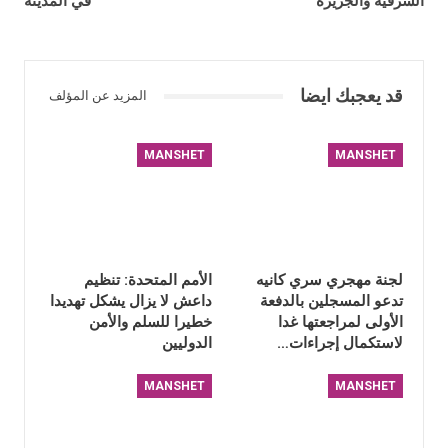
الشرقية والجزيرة
في المدينة
قد يعجبك ايضا
المزيد عن المؤلف
MANSHET
MANSHET
لجنة مهجري سري كانيه
الأمم المتحدة: تنظيم
تدعو المسجلين بالدفعة
داعش لا يزال يشكل تهديدا
الأولى لمراجعتها غدا
خطيرا للسلم والأمن
لاستكمال إجراءات…
الدوليين
MANSHET
MANSHET