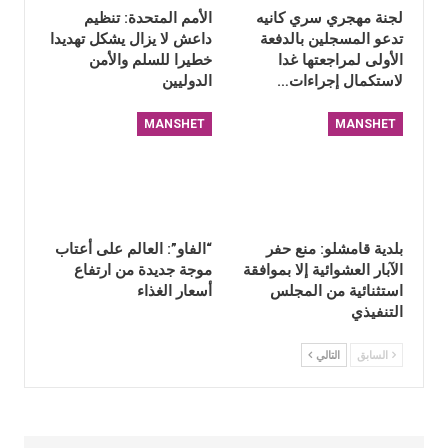
لجنة مهجري سري كانيه
الأمم المتحدة: تنظيم
تدعو المسجلين بالدفعة
داعش لا يزال يشكل تهديدا
الأولى لمراجعتها غدا
خطيرا للسلم والأمن
لاستكمال إجراءات…
الدوليين
MANSHET
MANSHET
بلدية قامشلو: منع حفر
“الفاو”: العالم على أعتاب
الآبار العشوائية إلا بموافقة
موجة جديدة من ارتفاع
استثنائية من المجلس
أسعار الغذاء
التنفيذي
السابق
التالي