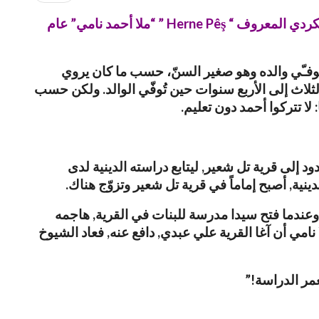
Herne Pêş
” “ملا أحمد نامي” عام
 عه ربه تي (قرب نصيبين). توفـّي والده وهو صغير السنّ، حسب ما كان يروي
 الثلاث إلى الأربع سنوات حين تُوفّي الوالد. ولكن حسب
: لا تتركوا أحمد دون تعليم.
 إلى قرية تل شعير, ليتابع دراسته الدينية لدى
نية, أصبح إماماً في قرية تل شعير وتزوّج هناك.
اً. وعندما فتح سيدا مدرسة للبنات في القرية, هاجمه
امي أن آغا القرية علي عبدي, دافع عنه, فعاد الشيوخ
عمر الدراسة!”