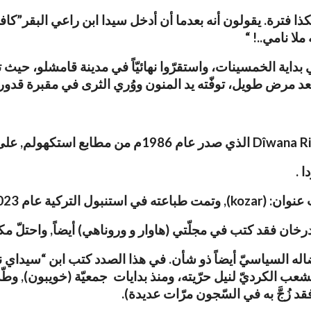
ذا فترة. يقولون أنه بعدما أن أدخل سيدا ابن راعي البقر”ك
ملا نامي..! “
اية الخمسينات، واستقرّوا نهائيّاً في مدينة قامشلو، حيث تابع
Dîwana Ri
الذي صدر عام 1986م من مطابع استكهولم, على شكل “بروشور” تحت عنوان: (
 .
 عنوان: (
kozar
), وتمت طباعته في استنبول التركية عام 2023
ان فقد كتب في مجلّتي (هاوار و وروناهي) أيضاً, واحتلّ مكان
ضاله السياسيّ أيضاً ذو شأن. في هذا الصدد كتب ابن “سيداي نا
لشعب الكرديّ لنيل حرّيته، ومنذ بدايات جمعيّة (خويبون), وط
د زُجَّ به في السّجون مرّات عديدة).