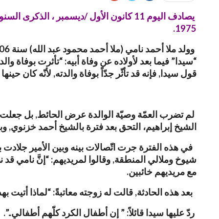
يصادف اليوم 11 كانون الأول /ديسمبر ، الذكرى السنوية الخمسون لرحيل الشاعر والكاتب الكبير صاحب النشيد الكردي المعروف “
1975.
“سيدا” فيما بعد لأولاده عن وفاة أبيه: “تأثرت بوفاة وا
قول سيدا, فإنه قد تأثّر جدّاً بوفاة والدته, لأنّه كان حين
لم تضرب العمّة وصيّة الوالدة عرض الحائط, بل جعلت أح
الشيخ إبراهيم، التحق بعد فترة بالشيخ أحمد خزنوي, وبق
في هذه الفترة جرت اتّصالات بينه وبين الأمير جلادت بدر
شيوخ وملالي المنطقة, وقالوا لمريديهم: “إنَّ نامي قد
مع مريديهم خائبين.
بعد هذه الحادثة, قالت له زوجته معاتبةً: “لماذا أتيت 
ردّ عليها سيدا قائلاً: ” إن أطفال الكرد كلّهم أطفالي..”.