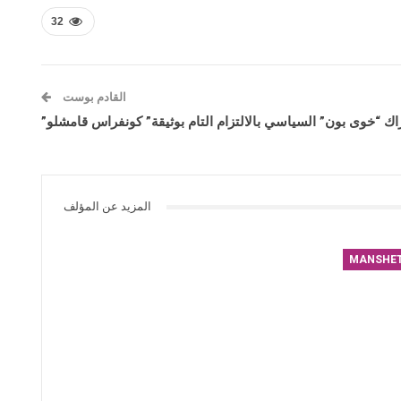
32
القادم بوست
اك “خوى بون” السياسي بالالتزام التام بوثيقة” كونفراس قامشلو”
المزيد عن المؤلف
MANSHE