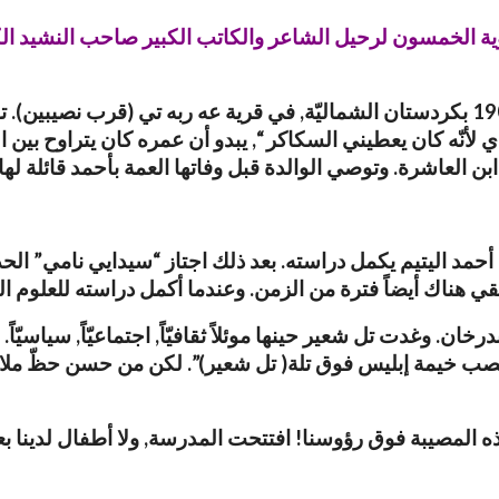
وولد ملا أحمد نامي (ملا أحمد محمود عبد الله) سنة 1906 بكردستان الشماليّة, في قرية
لدي لأنّه كان يعطيني السكاكر “, يبدو أن عمره كان يتراوح بين
ها ابن العاشرة. وتوصي الوالدة قبل وفاتها العمة بأحمد قائلة لها
مد اليتيم يكمل دراسته. بعد ذلك اجتاز “سيدايي نامي” الحدود
ي هناك أيضاً فترة من الزمن. وعندما أكمل دراسته للعلوم الدي
خان. وغدت تل شعير حينها موئلاً ثقافيّاً, اجتماعيّاً, سياسيّ
 نصب خيمة إبليس فوق تلة( تل شعير)”. لكن من حسن حظّ ملا ن
بهذه المصيبة فوق رؤوسنا! افتتحت المدرسة, ولا أطفال لدينا ب