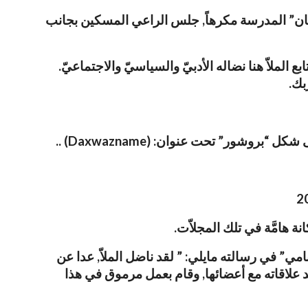
افان” المدرسة مكرهاً, جلس الراعي المسكين بجانب
 الملاّ هنا نضاله الأدبيّ والسياسيّ والاجتماعيّ.
..
Daxwazname)
ة هامَّة في تلك المجلاّت.
مي” في رسالته مايلي: ” لقد ناضل الملاّ, عدا عن
ّد علاقاته مع أعضائها, وقام بعمل مرموق في هذا