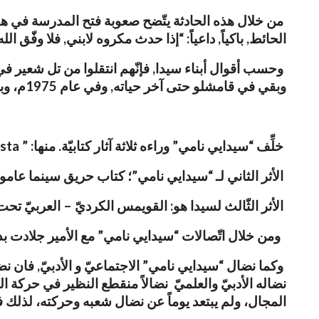
من خلال هذه الحادثة يتّضح صعوبة فتح المدرسة في هك
الحائط, باكياً, داعياً: “إذا حدث مكروه لابني, فلا وفّق الله 
وحسب أقوال أبناء سيدا, فإنّهم انتقلوا من تل شعير في بد
وبقي في قامشلو حتى آخر حياته, وفي عام 1975م، وبعد مرض طويل، توفّته يد المنون ووُري الثرى في مقبرة قدوربك.
خلِّف “سيدايي نامي” وراءه ثلاثة آثار كتابيّة. منها: ”
sta
الأثر الثاني لـ “سيدايي نامي”؛ كتاب حريق سينما عامودا
الأثر الثّالث لسيدا هو: القويمس الكرديّ – العربيّ تحت
ومن خلال اتّصالات “سيدايي نامي” مع الأمير جلادت بدرخ
وكما نضال “سيدايي نامي” الاجتماعيّ و الأدبيّ, فان ن
نضاله الأدبيّ والعلميّ نضالاً منقطع النظير في حركة ا
المجال، ولم يبتعد يوماً عن نضال شعبه وحركته، لذلك فق