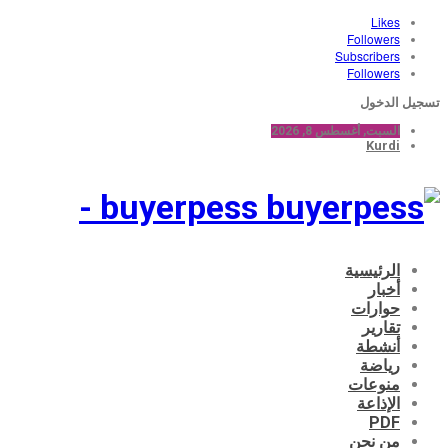
Likes
Followers
Subscribers
Followers
تسجيل الدخول
السبت, أغسطس 8, 2026
Kurdi
buyerpess -
الرئيسية
أخبار
حوارات
تقارير
أنشطة
رياضة
منوعات
الإذاعة
PDF
من نحن