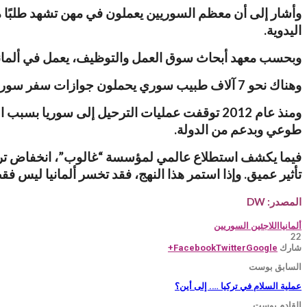
وأشار إلى أن معظم السوريين يعملون في مهن تشهد طلبًا مر
اليدوية.
وبحسب معهد أبحاث سوق العمل والتوظيف، يعمل في ألمانيا نحو 60 بالمائة من السوريين في مهن ذات أهمية نظامية وضرورية – مقارنة بنسبة 48 بالم
وهناك نحو 7 آلاف طبيب سوري يحملون جوازات سفر سورية ويعملون في المستشفيات الألمانية، بحسب أرقام غرفة الأطباء الألمانية.
طوعي وبدعم من الدولة.
فيما يكشف استطلاع عالمي لمؤسسة “غالوب”، انخفاض ترتيب 
تأثير عميق. وإذا استمر هذا النهج، فقد تخسر ألمانيا ليس فق
المصدر: DW
ألمانيا
اللاجئين السوريين
22
شارك
Facebook
Twitter
Google+
السابق بوست
عملية السلام في تركيا …. إلى أين؟
القادم بوست