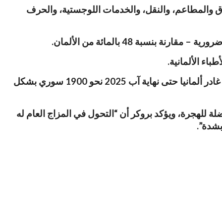
ادق والمطاعم، والنقل، والخدمات اللوجستية، والحرف
ومنذ عام 2012 توقفت عمليات الترحيل إلى سوريا بسبب الوضع الأمني المصنّف بأنه “غير آمن”. وبحسب وزارة الداخلية غادر ألمانيا حتى نهاية آب 2025 نحو 1900 سوري بشكل
للهجرة، ويؤكد بروكر أن “التحول في المزاج العام له
بشدة”.