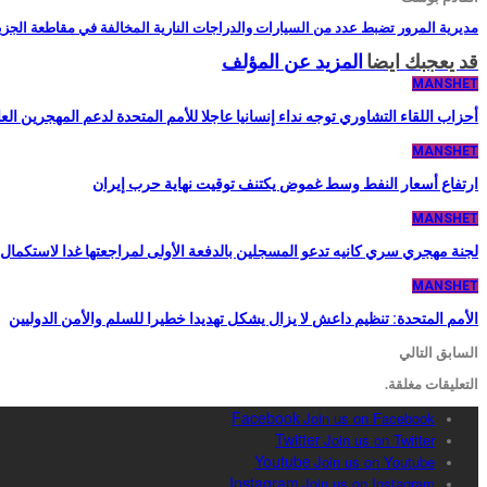
مديرية المرور تضبط عدد من السيارات والدراجات النارية المخالفة في مقاطعة الجزي
قد يعجبك ايضا
المزيد عن المؤلف
MANSHET
أحزاب اللقاء التشاوري توجه نداء إنسانيا عاجلا للأمم المتحدة لدعم المهجرين الع
MANSHET
ارتفاع أسعار النفط وسط غموض يكتنف توقيت نهاية حرب إيران
MANSHET
لجنة مهجري سري كانيه تدعو المسجلين بالدفعة الأولى لمراجعتها غدا لاستكما
MANSHET
الأمم المتحدة: تنظيم داعش لا يزال يشكل تهديدا خطيرا للسلم والأمن الدوليين
السابق
التالي
التعليقات مغلقة.
Facebook
Join us on Facebook
Twitter
Join us on Twitter
Youtube
Join us on Youtube
Instagram
Join us on Instagram