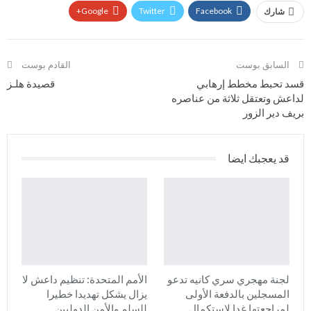
Google+
Twitter
Facebook
شارك
السابق بوست
القادم بوست
قسد تحبط مخطط إرهابي
قصيدة هلـز
لداعش وتعتقل ثلاثة من عناصره
بريف دير الزور
قد يعجبك ايضا
لجنة مهجري سري كانيه تدعو
الأمم المتحدة: تنظيم داعش لا
المسجلين بالدفعة الأولى
يزال يشكل تهديدا خطيرا
لمراجعتها غدا لاستكمال
للسلم والأمن الدوليين