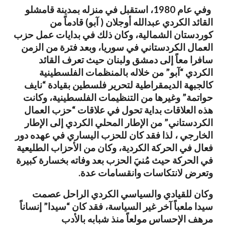
وفي عام 1980، استقبل في منزله بمدينة قامشلو
القائد الكردي عبدالله أوجلان ( آبو) قادماً من
كوردستان الشمالية، وكان ذلك في بدايات عمل حزب
العمال الكردستاني في سوريا، وبعد فترة من الزمن
سافرا معاً إلى دمشق ولبنان حيث تعرف القائد
الكردي “آبو” من خلاله بالمنظمات الفلسطينية
كالجبهة الديمقراطية لتحرير فلسطين بقيادة “نايف
حواتمة” وغيرها من التنظيمات الفلسطينية، وكانت
هذه العلاقات بداية تحول في علاقات “حزب العمال
الكردستاني” من الإطار المحلي الكردي إلى الإطار
الخارجي ، لذا فقد كان للحزب اليساري في عهده دور
فعال في الحركة الكردية، وكان من الأحزاب الطليعية
في الحركة حيث مُنيَ الحزب بعد وفاته بخسارة كبيرة
وتعرض لانتكاسات وانقسامات عدة.
وكان للقيادي والسياسي الكردي الراحل عصمت
سيدا ملعباً آخر غير السياسة، فقد كان “سيدا” إنساناً
مرهف الإحساس مولعاً منذ شبابه بالأدب