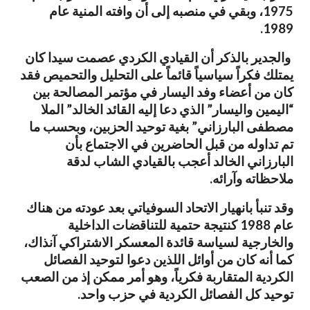
1975، وبقي في منصبه إلى أن وافته المنية عام
1989.
والجدير بالذكر أن القيادي الكردي عصمت سيدا كان
يمتلك فكراً سياسياً قائماً على التحليل والتحميص فقد
كان من أعضاء وفد اليسار في مؤتمر المصالحة بين
“اليمين واليسار” الذي دعا إليه القائد الخالد” الملا
مصطفى البارزاني” بغية توحيد الحزبين، وبحسب ما
تم تداوله من قبل الحاضرين في الاجتماع بأن
البارزاني الخالد أعجب بالقيادي الشاب لدقة
ملاحظاته وآرائه.
وقد تنبأ بانهيار الاتحاد السوفياتي بعد عودته من هناك
عام 1988 كنتيجة حتمية للتناقضات الداخلية
والخارجية لسياسة قائدة المعسكر الاشتراكي آنذاك،
كما أنه كان من أوائل اللذين دعوا لتوحيد الفصائل
الكردية المتقاربة فكرياً، وهو أمر ممكن إذ من الصعب
توحيد كل الفصائل الكردية في حزب واحد.