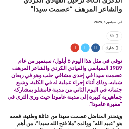
الذكرى الـ36 لرحيل القيادي الكردي
والشاعر المرهف “عصمت سيدا”
في
سبتمبر 6, 2025
59
شارك
توفي في مثل هذا اليوم 6 أيلول/ سبتمبر من عام
1989 السياسي والقيادي الكردي والشاعر المرهف
عصمت سيدا في إحدى مشافي حلب وهو في ريعان
شبابه، وذلك أثناء إجراء عملية له في الكلية، وشيع
جثمانه في اليوم الثاني من مدينة قامشلو بمشاركة
جماهيرية كبيرة إلى مدينة عامودا حيث وريَ الثرى في
“مقبرة عامودا”.
وينحدر المناضل عصمت سيدا من عائلة وطنية، فعمه
هو “عبيد الله” ووالده “ملا فتح الله سيدا”، من أهم