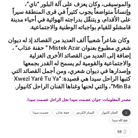
والموسيقى، وكان يعزف على آلة البلور “ناي”،
وإنساناً متواضعاً يجوب كثيراً في قرى المنطقة سيراً
على الأقدام، و يتنقّل بدراجته الهوائية في أحياء مدينة
قامشلو للقيام بواجباته الوطنية والاجتماعية.
وكان شاعراً شعبياً ألف العديد من القصائد إذ له ديوان
شعري مطبوع بعنوان Mistek Azar ” حفنة عذاب” ،
إضافة إلى العديد من القصائد الأخرى الغزلية
والاجتماعية والقومية لم يسمح له القدر بجمعها
وإصدارها في ديوان شعري، ومن أجمل القصائد التي
كتبها الراحل سيدا هي قصيدة: “Xwezî Yarê Tu Ya
Min Ba”، والتي لحنها وغناها الفنان الراحل كانيوار.
مصدر المعلومات: جوان عصمت سيدا نجل الراحل عصمت سيدا.
الفنان كانيوار
اليسار الكردي
حفنة عذاب
عصمت سيدا
فتح الله سيدا
59