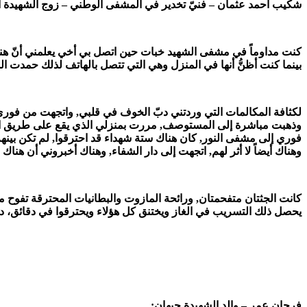
شكيب أحمد عثمان – فنيّ تخدير في المشفى الوطني – زوج الشهيدة أ
كنت مداوماً في مشفى الشهيد خبات حين اتصل بي أخي يعلمني أنّ هنا
بينما كنت أظنُّ أنها في المنزل وهي التي تتصل بالهاتف لذلك حمدت الل
لكثافة المكالمات التي وردتني دبّ الخوف في قلبي, واتجهت من فوري
وذهبت مباشرة إلى المستوصف, مررت بمنزلي الذي يقع على طريق المس
فوري إلى مشفى النور, كان هناك ستة شهداء قد احترقوا, لم تكن بينه
وهناك أيضاً لا أثر لهم, اتجهت إلى دار الشفاء, وهناك أخبروني أن هن
كانت الجثتان متفحمتان, ورائحة المازوت والبطانيات المحترقة تفوح منه
يحصل ذلك التسريب في الغاز ويختنق كل هؤلاء ويحترقوا في دقائق، دون
فرحان عمر – والد الشهيدة جيهان: