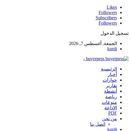
Likes
Followers
Subscribers
Followers
تسجيل الدخول
الجمعة, أغسطس 7, 2026
kurdi
buyerpess -
الرئيسية
أخبار
حوارات
تقارير
أنشطة
رياضة
منوعات
الإذاعة
PDF
من نحن
اتصل بنا
kurdi