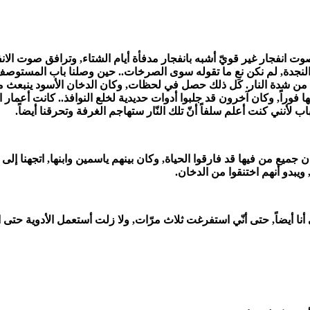
نفجار غير قويّ أشبه بانفجار مدفأة أيام الشتاء, وترافق صوت الانفج
 النجدة, لم نكن نعِ ما تقوله سوى الصرخات.. حين وصلنا باب المستوصف
ج من شدة النار. كل ذلك حصل في لحظات, وكان الدخان الأسود ينبعث م
راً, وكان آخرون قد جلبوا أدوات حديدية لخلع النوافذ.. كانت أعمار الضحا
لأنني كنت أعلم سلفاً أنّ تلك النّار ستهاجم الغرفة وتحرقنا أيضاً.
ن جميع من فيها قد فارقوا الحياة, وكان بينهم ياسمين وابنها, اتجهنا إلى 
يبدو أنهم اختنقوا من الدخان.
 أيضاً, حتى أنّي استفرغت ثلاث مرّات, ولا زلت أستعمل الأدوية حتى ا