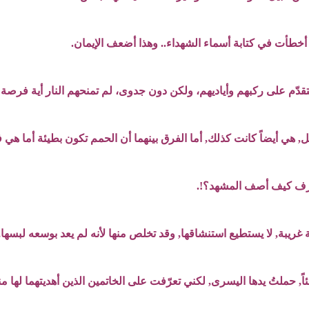
ي أخطأت في كتابة أسماء الشهداء.. وهذا أضعف الإيمان.
قدّم على ركبهم وأياديهم، ولكن دون جدوى، لم تمنحهم النار أية فرصة ل
هي أيضاً كانت كذلك, أما الفرق بينهما أن الحمم تكون بطيئة أما هي ف
 أعرف كيف أصف المشهد؟!.
حة غريبة, لا يستطيع استنشاقها, وقد تخلص منها لأنه لم يعد بوسعه لبسها,
 حملتُ يدها اليسرى, لكني تعرّفت على الخاتمين الذين أهديتهما لها من