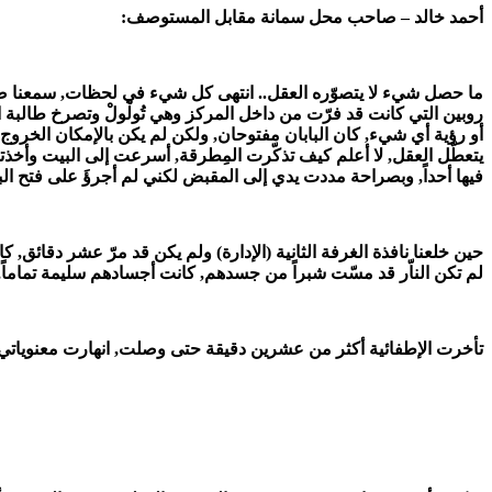
أحمد خالد – صاحب محل سمانة مقابل المستوصف:
ما حصل شيء لا يتصوّره العقل.. انتهى كل شيء في لحظات, سمعنا صوت ا
روبين التي كانت قد فرّت من داخل المركز وهي تُولْولْ وتصرخ طالبة
أو رؤية أي شيء, كان البابان مفتوحان, ولكن لم يكن بالإمكان الخرو
يتعطّل العقل, لا أعلم كيف تذكّرت المِطرقة, أسرعت إلى البيت وأخذتها فو
فيها أحداً, وبصراحة مددت يدي إلى المقبض لكني لم أجرؤَ على فتح الباب 
حين خلعنا نافذة الغرفة الثانية (الإدارة) ولم يكن قد مرّ عشر دقائق, كا
لم تكن الناّر قد مسّت شبراً من جسدهم, كانت أجسادهم سليمة تماماً, و
تأخرت الإطفائية أكثر من عشرين دقيقة حتى وصلت, انهارت معنوياتي أنا