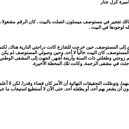
ميرة كزل جنار
لك تفجير في مستوصف ميسلون, اتصلت بالبيت , كان الرقم مشغولا بسبب
ه لوجودها في البيت .
 إلى المستوصف, حين خرجت للشارع كانت دراجتي النارية هناك, لكني ل
توصف, كان البيت خالياً لا أحد, وحين وصولي المستوصف لم يكن قد 
م زوجتي وطفلتي ذات السنة وأربعة أشهر, اتجهت إلى المشفى الوطني, 
اك جثث في مشفى الرحمة, وكانت تلك المحطة الأخيرة.
ما, وتوصّلت التحقيقات النهائية أن الأمر كان قضاء وقدرا, لكن لا أعلم
 أن يشعر بهم أحد, أو يطفئه أحد, حتى الآن لا أستطيع استيعاب ما جر