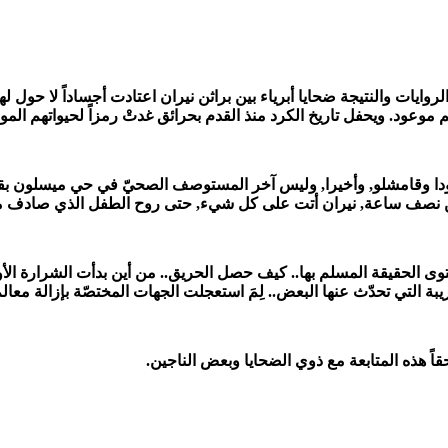
ايات والنتيجة ضحايا أبرياء بين براثن نيران اعتادت أجساداً لا حول لها
 موعود. ويحفل تاريخ الكرد منذ القدم بحرائق غدتْ رمزاً لحيواتهم الموؤ
دا وقامشلو, وأخيرا, وليس آخر المستوصف الصحيّ في حي ميسلون بقا
نصف ساعة, نيران أتت على كل شيء, حتى روح الطفل الذي صادف ميلاد
 الحقيقة المسلم بها.. كيف حصل الحريق.. من أين بدأت الشرارة الأولى.
ريبة التي تحدّث عنها البعض.. لِمَ استعجلت الجهات المختصّة بإزالة معالم