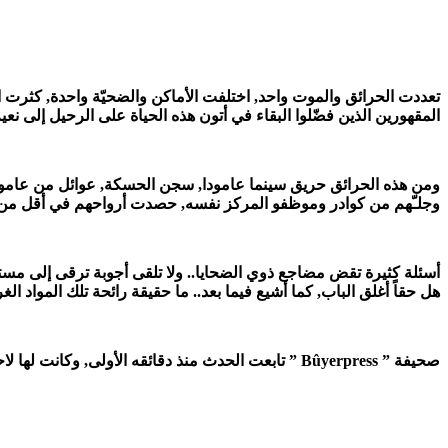
تعددت الحرائق والموت واحد, اختلفت الأماكن والضحيّة واحدة, كثرت الرو
المقهورين الذين فضّلوا البقاء في أتون هذه الحياة على الرحيل إلى نعيم
ومن هذه الحرائق حريق سينما عامودا, سجن الحسكة, عوائل من عامو
وجلـّهم من كوادر وموظفو المركز نفسه, حصدت أرواحهم في أقل من 
أسئلة كثيرة تقض مضاجع ذوي الضحايا.. ولا تلقى أجوبة ترقى إلى مستوى
هل حقاً أغلق الباب, كما أشيع فيما بعد.. ما حقيقة رائحة تلك المواد الغ
صحيفة ” Bûyerpress ” تابعت الحدث منذ دقائقه الأولى, وكانت لها لاحقاً هذه المتابعة مع ذوي الضحايا وبعض الناجين.