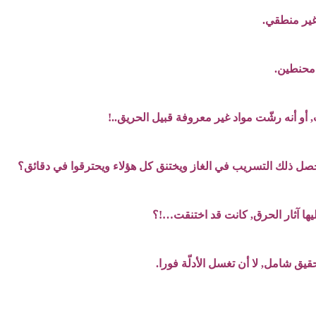
غير منطقي.
 محنطين.
 أو أنه رشّت مواد غير معروفة قبيل الحريق..!
يحصل ذلك التسريب في الغاز ويختنق كل هؤلاء ويحترقوا في دقائق؟
يها آثار الحرق, كانت قد اختنقت…!؟
يق شامل, لا أن تغسل الأدلّة فورا.