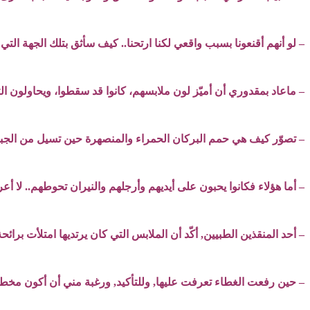
– لو أنهم أقنعونا بسبب واقعي لكنا ارتحنا.. كيف سأثق بتلك الجهة الت
– ماعاد بمقدوري أن أميّز لون ملابسهم، كانوا قد سقطوا، ويحاولون الت
– تصوّر كيف هي حمم البركان الحمراء والمنصهرة حين تسيل من الجبل, 
– أما هؤلاء فكانوا يحبون على أيديهم وأرجلهم والنيران تحوطهم.. لا
– أحد المنقذين الطبيين, أكّد أن الملابس التي كان يرتديها امتلأت برائ
– حين رفعت الغطاء تعرفت عليها, وللتأكيد, ورغبة مني أن أكون مخطئاً,