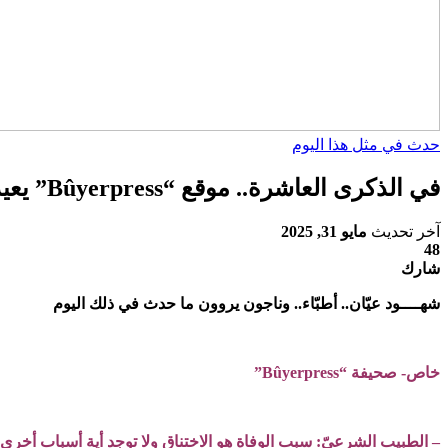
حدث في مثل هذا اليوم
في الذكرى العاشرة.. موقع “Bûyerpress” يعيد نشر تفاصيل حريق مستوصف حيّ ميسلون ..!؟
آخر تحديث
مايو 31, 2025
48
شارك
شهــــود عيّان.. أطبّاء.. وناجون يروون ما حدث في ذلك اليوم
خاص- صحيفة “Bûyerpress”
– الطبيب الشرعيّ: سبب الوفاة هو الاختناق ولا توجد أية أسباب أخرى م