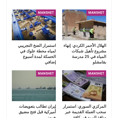
MANSHET
MANSHET
الهلال الأحمر الكردي: إنهاء
استمرار الضخ التجريبي
مشروع تأهيل شبكات
لمياه محطة علوك في
المياه في 25 مدرسة
الحسكة لمدة أسبوع
بقامشلو
إضافي
MANSHET
MANSHET
المركزي السوري: استمرار
إيران تطالب بتعويضات
سحب العملة القديمة عبر
أميركية قبل فتح مضيق
منافذ البريد في كافة
هرمز