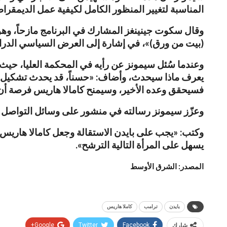
المناسبة لتغيير المنظور الكامل لكيفية عمل الديمقراط
وقال سكوت جينينغز المشارك في البرنامج مازحاً، و
(بيت من ورق)»، في إشارة إلى العرض السياسي الدرا
وعندما سُئل سيمونز عن رأيه في المحكمة العليا، حيث ي
يعرف ماذا سيحدث، وأضاف: «حسناً، قد يحدث تشكيل ال
فسيحقق وعده الأخير، وسيمنح كامالا هاريس فرصة أن تك
وعزّز سيمونز رسالته في منشور على وسائل التواصل 
وكتب: «يجب على بايدن الاستقالة وجعل كامالا هاريس أ
يسهل على المرأة التالية الترشح».
المصدر: الشرق الأوسط
بايدن
ترامب
كاملا هاريس
شارك
Facebook
Twitter
Google+