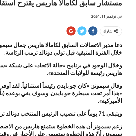
​مستشار سابق لكامالا هاريس يقترح استقال
في
نوفمبر 11, 2024
شارك
خلال الفترة المتبقية قبل تولي دونالد ترمب الرئاسة.
وخلال الوجود في برنامج «حالة الاتحاد» على شبكة «سي 
هاريس رئيسة للولايات المتحدة».
وقال سيمونز: «كان جو بايدن رئيساً استثنائياً. لقد أو
«هذا أمر تحت سيطرة جو بايدن. وسوف يفي بوعده (بأن ي
الأميركية».
ويتبقى 71 يوماً على تنصيب الرئيس المنتخب دونالد ترمب رئيساً فعلياً للبلاد، ولا يوجد دليل على أن بايدن قد يفكر في ترك منصبه قبل نهاية ولايته.
زعم سيمونز أن هذه الخطوة ستمنع هاريس من الاضطرا
سيمونز، أنّ هذه الخطوة ستهيمن على الأخبار في وقت يت