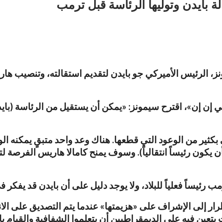
ة بايدن وتوليها الرئاسة قبل ترمب
إن إن»، اقترح سيمونز: «يمكن أن يستقيل من الرئاسة (بايدن)
فى بكثير من الوعود التي قطعها. هناك وعد واحد متبقٍ يمكنه ا
كون رئيساً انتقالياً). وسوف يمنح كامالا هاريس الفرصة لتص
ر إلى الإشراف على «هزيمتها» عندما يتم التصديق على ال
عين فيه على الديمقراطيين أن يتعلموا الشفافية والقيام بال