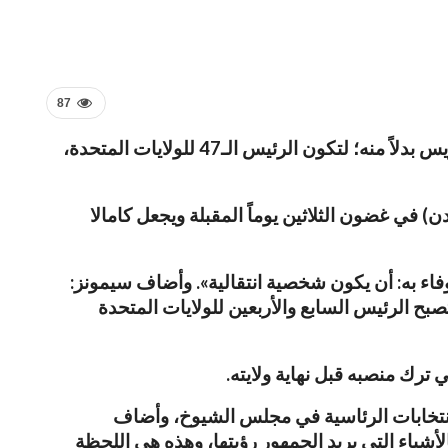
87
دعا مدير الاتصالات السابق لكامالا هاريس جمال سيمونز، الرئيس الأميركي جو بايدن لتقديم استقالته، وتنصيب هاريس بدلاً منه؛ لتكون الرئيس الـ47 للولايات المتحدة،
 في غضون الثلاثين يوماً المقبلة ويجعل كامالا
لوفاء به: أن يكون شخصية انتقالية». وأضاف سيمونز:
بح الرئيس السابع والأربعين للولايات المتحدة
انتخابات الرئاسية في مجلس الشيوخ، وأضاف
أشياء التي يريد الجمهور رؤيتها، وهذه هي اللحظة