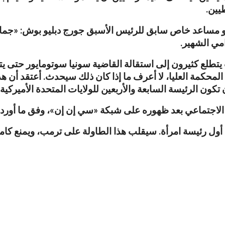
يين.
هو مساعد خاص سابق للرئيس الأسبق جورج دبليو بوش: «جم
مي الشهير.
تطلع كثيرون إلى استقالة القاضية سونيا سوتومايور حتى يتمك
محكمة العليا، لا أعرف ما إذا كان ذلك سيحدث. أعتقد أن ه
ون الرئيسة السابعة والأربعين للولايات المتحدة الأميركية»
الاجتماعي بعد ظهوره على شبكة «سي إن إن»، وفق ما أوردت
ول رئيسة امرأة. سيقلب هذا الطاولة على ترمب، ويمنع كامال