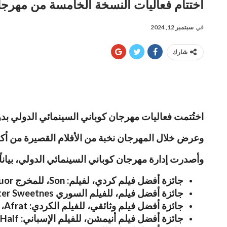
اختتام فعاليات النسخة الخامسة من مهرجان
في
سبتمبر 12, 2024
شارك
اختُتمت فعاليات مهرجان كوباني السينمائي الدولي بدورته الخامسة، التي استمرت في ا
وعرض خلال المهرجان نخبة من الأفلام القصيرة من أكثر من 92 دولة، بحضور جماهيري واسع ونخبة من الفنانين وصناع الأفلام من مختلف
وأصدرت إدارة مهرجان كوباني السينمائي الدولي، بيانا
جائزة أفضل فيلم كردي، لفيلم: Son، للمخرج Saman Hosseinpuor
جائزة أفضل فيلم، للفيلم السوري Bitter Sweetnes، إخراج: Zaher Kusaibati
جائزة أفضل فيلم وثائقي، للفيلم الكردي: Afrat، للمخرج: Mikael Rahmani
جائزة أفضل فيلم أنيمشن، للفيلم الإسباني: In Half، لصانعه: Jorge Morais Valle