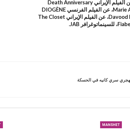
T
MANSHET