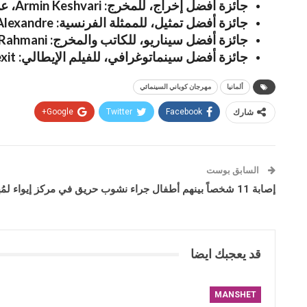
جائزة أفضل إخراج، للمخرج: Armin Keshvari، عن الفيلم الإيراني Death Anniversary
جائزة أفضل تمثيل، للممثلة الفرنسية: Marie Alexandre، عن الفيلم الفرنسي DIOGÈNE
جائزة أفضل سيناريو، للكاتب والمخرج: Davood Rahmani، عن الفيلم الإيراني The Closet
جائزة أفضل سينماتوغرافي، للفيلم الإيطالي: Fiabexit، للسينماتوغرافر JAB.
ألمانيا
مهرجان كوباني السينمائي
شارك
Facebook
Twitter
Google+
السابق بوست
إصابة 11 شخصاً بينهم أطفال جراء نشوب حريق في مركز إيواء لمُهجري سري كانيه في الحسكة
قد يعجبك ايضا
MANSHET