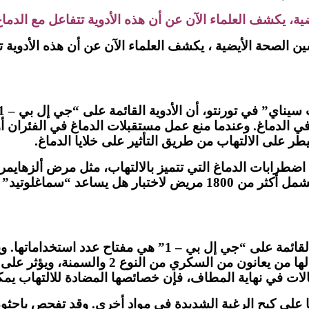
ضية، يكشف العلماء الآن عن أن هذه الأدوية تتفاعل مع الدماغ
سين الصحة الأيضية ، يكشف العلماء الآن عن أن هذه الأدوية ت
 الدماغ. وعندما منع عمل مستقبلات الدماغ في الفئران أو 
ضطرابات الدماغ التي تتميز بالالتهاب، مثل مرض ألزهايمر 
وتقوم شركة “نوفو” منذ سنة 2021 بإجراء تجربة سريرية تشمل أكثر من
يرى الدكتور دروكر أن الخصائص المضادة للالتهاب للأدوية القا
وباركنسون، عامل في العديد من المضاعفات التي
حالات في نهاية المطاف، فإن خصائصها المضادة للالتهاب يم