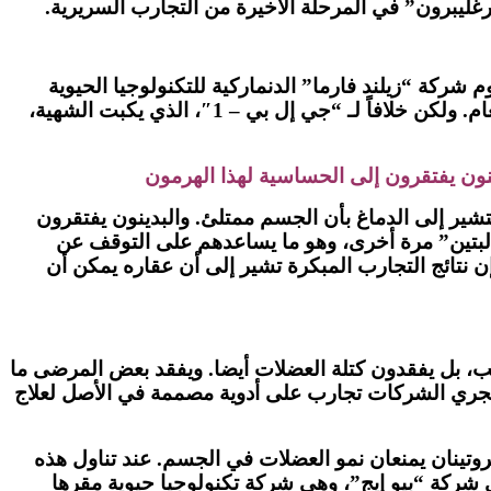
دامها بشكل متكرر. وتقوم شركة “زيلند فارما” الدنماركية للتكنولوجيا الحيوية
بتطوير دواء يستند إلى هرمون مختلف يسمى “أميلين”، وينتج في البنكرياس إلى جانب الأنسولين استجابة لتناول الطعام. ولكن خلافاً لـ “جي إل بي – 1″، الذي يكبت الشهية،
ون يفتقرون إلى الحساسية لهذا الهرمون
ير إلى الدماغ بأن الجسم ممتلئ. والبدينون يفتقرون
 “لبتين” مرة أخرى، وهو ما يساعدهم على التوقف عن
ن نتائج التجارب المبكرة تشير إلى أن عقاره يمكن أن
سب، بل يفقدون كتلة العضلات أيضا. ويفقد بعض المرضى ما
ذلك، تجري الشركات تجارب على أدوية مصممة في الأصل لعلاج
روتينان يمنعان نمو العضلات في الجسم. عند تناول هذه
 شركة “بيو إيج”، وهي شركة تكنولوجيا حيوية مقرها