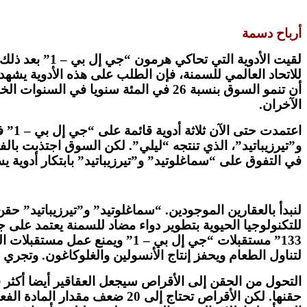
أرباح دسمة
الآخران.
اعتم
في التفوق على “سماغلوتيد” و”تيرزيباتيد” بابتكار أدوية يسه
لنبدأ بالعقارين الموجودين. “سماغلوتيد” و”تيرزيباتيد” ح
للتكنولوجيا الحيوية بتطوير دواء مضاد للسمنة يعتمد على 
133” مستقبلات “جي إل بي – 1” 
لتناول الطعام ويحفز إنتاج الأنسولين والغلوكاغون. وتجر
التحول من الحقن إلى الأقراص سيجعل العقاقير أيضا أكثر 
حقنها. لكن الأقراص تحتاج إلى