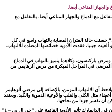
 والجهاز المناعي أيضا.
تفاعل مع الدماغ والجهاز المناعي أيضا، بالتفاعل مع
وجد دانيال دروكر، الباحث في السكري بمستشفى “ماونت سيناي” في تورنتو، أن الأدوية القائمة على “جي إل بي – 1” حسنت حالة الفئران المصابة بالتهاب واسع في كل
ألغيت جينيا، فقدت الأدوية خصائصها المضادة للالتهاب.
ومرض باركنسون، وكلاهما يتميز بالتهاب في الدماغ.
 1800 مريض لاختبار هل يساعد “سماغلوتيد” المرضى في المراحل المبكرة من مرض ألزهايمر. من
ئمة على “جي إل بي – 1” هي مفتاح عدد استخداماتها. ويلاحظ أن الالتهاب المزمن، بالإضافة إلى مرضي ألزهايمر
 يتعرض لها من يعانون من السكري من النوع 2 والسمنة، ويؤثر على أعضاء مثل الكلى والقلب والأوعية الدموية والكبد. ويعتقد
كن أن تفسر جزءا من نجاحها.
أثار تأثير هذه الأدوية في كبت الشهية، الاهتمام أيضاً بقدرتها على كبح الرغبة الشديدة في مواد أخرى. وقد تفحص باحثون في الدانمارك تأثير الأدوية القائمة على “جي إل بي – 1”