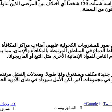
على المصابين باضطراب تعاطي الكحول. ولم يجدوا في دراسة شملت 130 شخصا 
ون من السمنة.
ر للمشروبات الكحولية عليهم، أضاءت مراكز المكافأة في أ
على “جي إل بي – 1″، فقد ضعف نشاط الدماغ في المناطق المرتبطة بالمكافأة و
ناس للمواد الإدمانية الأخرى مثل التبغ أو الماريجوانا.
ير جديدة مكلف ويستغرق وقتا طويلا. ومعدلات الفشل مرتفعة
 في مجموعات أكبر. لكن الأمل سيزداد في شأن الأدوية الجد
Google+
Twitt
قد يعجبك 
السابق بوست
السابق