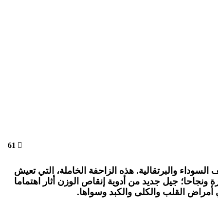
61
غ طولها نحو 50 سنتيمترا وتتميز بجلد من الحراشف السوداء والبرتقالية. هذه الزاحفة الخاملة، التي تعيش
ونجاحا؛ جيل جديد من أدوية إنقاص الوزن أثار اهتماما
 أمراض القلب والكلى والكبد وسواها.