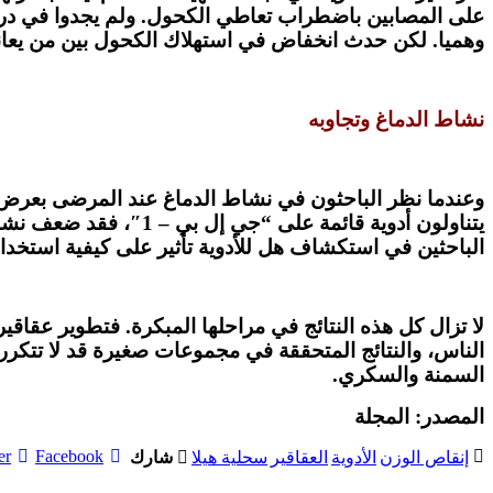
وهميا. لكن حدث انخفاض في استهلاك الكحول بين من يعان
نشاط الدماغ وتجاوبه
وعندما نظر الباحثون في نشاط الدماغ عند المرضى بعرض صو
يتناولون أدوية قائمة 
الباحثين في استكشاف هل للأدوية تأثير على كيفية استخدام ال
لا تزال كل هذه النتائج في مراحلها المبكرة. فتطوير عقاق
الناس، والنتائج المتحققة في مجموعات صغيرة قد لا تتكرر
السمنة والسكري.
المصدر: المجلة
er
Facebook
إنقاص الوزن
الأدوية
العقاقير
سحلية هيلا
شارك