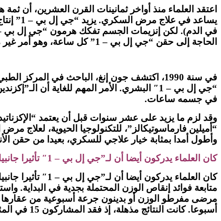
يساعد ف
الحاجة إلى حقن “جي إل بي – 1” كل ساعة، وهو أمر غير مرغوب فيه.
في جسمه ساعات.
وقد لزم ما يزيد على عشر سنوات قبل أن يعتمد “الإكزناتي
وأطول أمدا بمثابة خيار علاجي للسكري، بعيدا من حقن الأ
كان العلماء يدركون أيضا أن لـ”جي إل بي – 1″ تأثيرا جانبيا آخر، فهو يبطئ سرعة “تفريغ المعدة”، مما يسمح للطعام بالبقاء في المعدة مدة أطول ويكبت الشهية
كان العلماء يدرك
أسبوعا. كانت النتائج مذهلة، إذ فقد المشاركون 15 في المئة من أوزان أجسامهم في المتوسط.