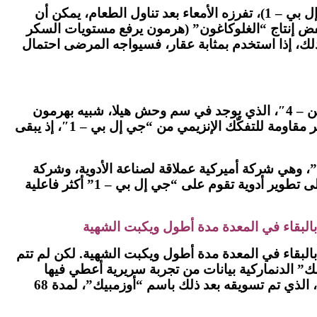
اعتقد العلماء منذ أواخر ثمانينات القرن العشرين، أن ثمة هرمونا معويا يسمى “الببتيد” الشبيه بـ”الغلوكاغون 1″ (جي إل بي – 1)، تفرزه الأمعاء بعد تناول الطعام، يمكن أن
ت السكر في الدم) ويخفض إنتاج “الغلوكاغون” (هرمون يرفع مستويات السكر
ي الجسم بضع دقائق فقط. لذلك، إذا استخدم بمثابة عقار، فسيواجه المرضى احتمال
في سنة 1990، اكتشف جون إنغ، الباحث في المركز الطبي لشؤون قدامى المحاربين في برونكس، أن هرمون “إكزندين – 4″، الذي يوجد في سم وحش هيلا، شبيه بهرمون
“جي إل بي – 1″ البشري. الأمر المهم للغاية أن الـ”إكزندين – 4” الذي يطلق بعد إحدى وجبات هذا الوحش النادرة، أكثر مقاومة للتفكّك الإنزيمي من “جي إل بي – 1″، إذ يبقى
، وهي شركة أميركية عملاقة لصناعة الأدوية، وشركة
“أميلين فارماسوتيكالز”، للتكنولوجيا الحيوية، لعلاج مرض السكري في أميركا. وقد حفز هذا الاختراق شركات أخرى على تطوير أدوية تقوم على “جي إل بي – 1” أكثر فاعلية
”، مما يسمح للطعام بالبقاء في المعدة مدة أطول ويكبت الشهية. لكن لم تتم
مر حتى سنة 2021، عندما عرضت شركة “نوفو نوردسك” الدنماركية بيانات من تجربة سريرية أعطي فيها
مرضى مفرطو الوزن أو بدينون جرعة أسبوعية من عقارها القائم على “جي إل بي – 1” لعلاج السكري، “سيماغلوتيد”، الذي تم تسويقه بعد ذلك باسم “أوزمبيك”، لمدة 68