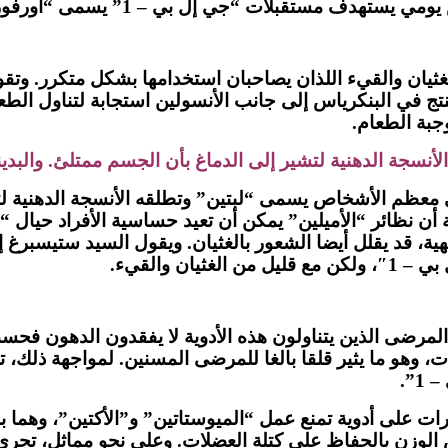
” يسمى “أورفورغليبرون” في المرحلة الأخيرة من التجارب السريرية.
عيوب الأخرى للأدوية القائمة على “جي إل بي – 1” الغثيان والقيء اللذان يصاحبان استخ
وجبة الطعام.
جة الدهنية لتشير إلى الدماغ بأن الجسم ممتلئ. والبدين
معظم الأشخاص يسمى “لبتين” وتطلقه الأنسجة الدهنية لتش
 أن نظائر “الأميلين” يمكن أن تعيد حساسية الأفراد حيال
ية، قد يقلل أيضا الشعور بالغثيان. ويقول السيد ستيسبرغ إ
ن والقيء.
المرضى الذين يتناولون هذه الأدوية لا يفقدون الدهون فح
 العضلات، وهو ما يثير قلقا بالغا للمرضى المسنين. لمواجهة 
”.
ات على أدوية تمنع عمل “الميوستاتين” و”الأكتين”، وهما ب
ص الوزن بالحفاظ على كتلة العضلات. وعلى نحو مماثل، تجري