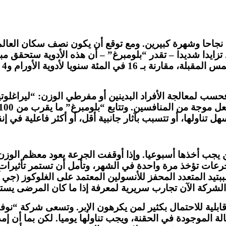
أن
دت حتى الآن ثلاثة أدوية قائمة على “جي إل بي – 1” فحسب لمعالجة الأفراد البدينين أو
ل تناولها، أو تتسبب بآثار جانبية أقل، أو أكثر فاعلية في إ
قن يجب أخذها أسبوعيا. وإذا أوقفت الجرعة يعود معظم الوزن
جرعات تؤخذ مرة واحدة في الشهر، وتأمل أن تستمر تأثيرات 
ويمنع عمل مستقبلات الببتيد المتعدد المحفز للأنسولين المعتمد على الغ
ي الشركة الآن تجارب سريرية لمعرفة إذا ما كان المرضى يس
قابلية للاحتمال بكثير لمن يكرهون الإبر. وتسعى شركة “ن
 20 ضعف مقدار المادة الفعالة الموجودة في الحقنة، ويجب تناولها يوميا