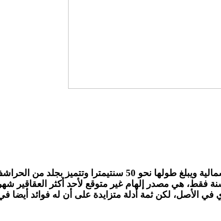
وحش “هيلا” (Gila) هي سحلية سامة تعيش في أميركا الشمالية ويبل
ة فقط، هي مصدر إلهام غير متوقع لأحد أكثر العقاقير شهرة 
في الأصل، لكن ثمة أدلة متزايدة على أن له فوائد أيضا في