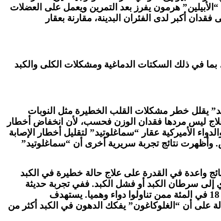
. “الأبيلين” هرمون يفرز بعد التمرين ويعمل على العضلات
فقدان أكبر لدى الفئران البدينة، مقارنة بعقار
سم من الوزن الزائد فحسب. فبما أن السمنة مرتبطة بأكثر من 200 مشكلة صحية، بما في ذلك السكتات الدماغية ومشكلات الكلى والكبد
دة خمس سنوات وشملت أكثر من 17,500 مشارك، أن “سماغلوتيد” يقلل خطر مشكلات القلب الخطيرة مثل النوبات
 التي تعود على القلب من العلاج ليس مردها فقدان الوزن فحسب، لأن انخفاض أخطار
لدواء الأميركية عقار “سماغلوتيد” لتقليل أخطار الإصابة
رض. وأظهرت نتائج تجربة سريرية أخرى أن “سماغلوتيد”
نتائج واعدة في القدرة على علاج حالة خطيرة في الكبد
 إلى سرطان الكبد أو فشل الكبد. ففي تجربة حديثة
أجريت على 295 مريضا، شهدت حالة 83 في المئة منهم تحسنا ملحوظا عند العلاج باستخدام “سورفودوتيد”، مقارنة بـ 18 في المئة ممن تناولوا دواء وهميا. يستهدف
ايم” إن هناك أدلة على أن “الغلوكاغون” يفكك الدهون في الكبد أكثر من