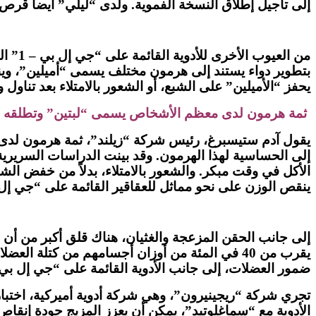
إلى تأجيل إطلاق النسخة الفموية. ولدى “ليلي” أيضا قرص يومي يستهدف مستقبلات “جي إل بي – 1
من ال
يحفز “الأميلين” على الشبع، أو الشعور بالامتلاء بعد تناول 
ثمة هرمون لدى معظم الأشخاص يسمى “لبتين” وتطلقه الأنس
يقول آدم ستيسبرغ، رئيس شركة “زيلند”، ثمة هرمون لدى 
إلى الحساسية لهذا الهرمون. وقد بينت الدراسات السريرية
الأكل في وقت مبكر. والشعور بالامتلاء، بدلاً من خفض الشه
ينقص الوزن على نحو مماثل للعقاقير القائمة على “جي إل بي – 1″، ولكن مع قليل من الغثيا
إلى جانب الحقن المزعجة والغثيان، هناك قلق أكبر من أن 
يقرب من 40 في المئة من أوزان أجسامهم من كتلة
ضمور العضلات، إلى جانب الأدوية القائمة على “جي إل بي – 1
تجري شركة “ريجينيرون”، وهي شركة أدوية أميركية، اختبار
الأدوية مع “سماغلوتيد”، يمكن أن يعزز المزيج جودة إنقا