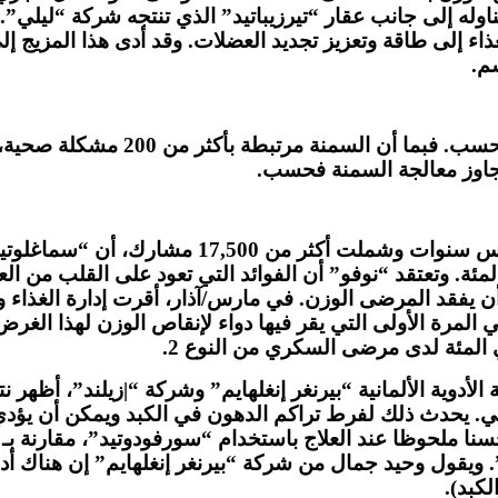
تناوله إلى جانب عقار “تيرزيباتيد” الذي تنتجه شركة “ليلي”
ء إلى طاقة وتعزيز تجديد العضلات. وقد أدى هذا المزيج إلى 
م.
إن أدوية تنحيف الجسم لا تخلص الج
وجدت تجربة سريرية حديثة أجرتها شركة “نوفو” لم
 أو السكتات أو الوفاة بأمراض القلب بنسبة 20 في المئة. وتعتقد “نوفو” أن الفوائد
ن يفقد المرضى الوزن. في مارس/آذار، أقرت إدارة الغذاء وا
ي المرة الأولى التي يقر فيها دواء لإنقاص الوزن لهذا الغ
أدوية الألمانية “بيرنغر إنغلهايم” وشركة “|زيلند”، أظهر 
ضي. يحدث ذلك لفرط تراكم الدهون في الكبد ويمكن أن يؤدي
 “جي إل بي – 1″ و”الغلوكاغون”. ويقول وحيد جمال من شركة “بيرنغر إنغله