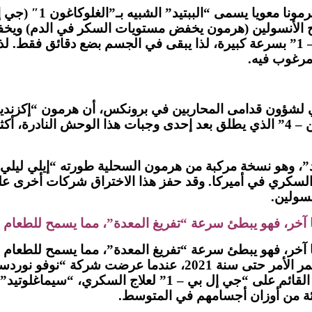
ي علاج مرض السكري. يزيد “جي إل بي – 1” إنتاج الأنسولين (هرمون يخفض مستويا
في الدم). لكن إنزيمات الجسم تفكك هرمون “جي إل بي – 1” بسرعة كبيرة، لذا يبقى ف
د”، وهو نسخة مركبة من هرمون السحلية طورته “إيلي ليلي”
نسولين.
ون أيضا أن لـ”جي إل بي – 1″ تأثيرا جانبيا آخر، فهو يبطئ سرعة “تفريغ المعدة
متابعة فوائد إنقاص الوزن المحتملة بجدية في البداية. واستمر الأ