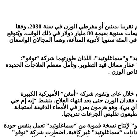
لقيت الأدوية التي تحاكي هرمون “جي إل بي – 1” بعد ذلك نجاحا وشهرة كبيرين. ومع توقع أن يكون نصف سكان العالم تقريبا بدينين أو مفرطي الوزن في سنة 2030، وفقا
للاتحاد العالمي للسمنة، فإن الطلب على هذه الأدوية يشهد تزايدا شديدا – تقدر “بلومبرغ” – أن هذه الأدوية ستحقق مبيعات سنوية بقيمة 80 مليار دولار في ذلك الوقت. ويُتوقع
 تنمو السوق بنسبة 26 في المئة سنويا في السنوات الخمس المقبلة، مقارنة بـ 16 في المئة سنويا لأدوية الأورام و4 في المئة سنويا لأدوية المناعة، وهما المجالان الواسعان
 مفرطي الوزن: “ليراغلوتيد” و”سماغلوتيد”، اللذان طورتهما شركة “نوفو”؛
و”تيرزيباتيد”، الذي تنتجه “ليلي”. لكن السوق اجتذبت بالفعل موجة من المنافسين. وتتابع “بلومبرغ” ما يقرب من 100 عقار مماثل قيد التطوير. وتأمل معظم العلاجات الجديدة
نقاص الوزن .
 خلال عام. وتقوم شركة “أمغن” الأميركية الكبيرة
فقدان الوزن حتى بعد انتهاء العلاج. ينشط “إيه إم جي
لوكوز (جي آي بي)، وهو هرمون يفرز في الأمعاء الدقيقة استجابة
تطيعون تقليص الجرعات تدريجيا.
وفو” لإنتاج نسخة فموية من “سماغلوتيد” تعمل بنفس جودة
. لكن بما أن إمدادات “سماغلوتيد” غير كافية، اضطرت شركة “نوفو”