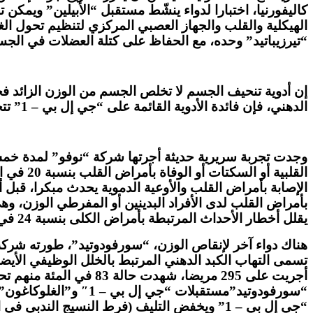
كاليفورنيا، اختبارا لدواء ينشّط مستقبل “الأبيلين” ويمكن 
الهيكلية والقلب والجهاز العصبي المركزي لتنظيم تحول الغذا
“تيرزيباتيد” وحده، مع الحفاظ على كتلة العضلات في الجس
الدهني، فإن فائدة الأدوية القائمة على “جي إل بي – 1” تتجاوز معالجة السمنة فحسب.
القلبية
الإصابة بأمراض القلب والأوعية الدموية يحدث مبكرا، قبل أ
بأمراض القلب لدى الأفراد البدينين أو المفرطي الوزن، وه
يقلل أخطار الأحداث المرتبطة بأمراض الكلى بنسبة 24 في المئة لدى مرضى السكري من النوع 2.
هناك دواء آخر لإنقاص الوزن، “سورفودوتيد”، طورته شركة ال
تسمى التهاب الكبد الدهني المرتبط بالخلل الوظيفي الأي
“سورفودوتيد”مستقبلات
“جي إل بي – 1” ويخفض التليف (فرط النسيج الندبي في الكبد).