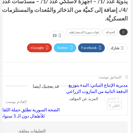
يدويَّة عدد /1/ – أجهزة لاسلكي عدد /1/ – مسدَّسات عدد
/4/، إضافة إلى كميَّة من الذخائر والمُعدات والمستلزمات
العسكريَّة.
الحسكة
قوات سوريا الديمقراطية
33
Google+
Twitter
Facebook
شارك
السابق بوست
مديرية الإنتاج النباتي: البدء بتوزيع
قد يعجبك ايضا
الدفعة الثانية من المازوت الزراعي
السابق
المزيد عن المؤلف
القادم بوست
التالي
الصحة السورية تطلق حملة اللقاح
للأطفال دون الـ 5 سنوات
التعليقات مغلقة.