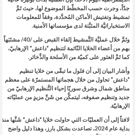
جدّاً، وجرت حسب المخطّط الموضوع لها، حيث تَمَّ
تمشيط وتفتيش الأماكن المُحدَّدة، وفقاً للمعلومات
الاستخباراتيَّة المثبَّتة لدى مؤسساتها الأمنية.
وتَمَّ خلال عمليَّة التَّمشيط إلقاء القبض على /40/ مشتَبَهاً
بهم من أعضاء الخلايا النّائمة لتنظيم “داعش” الإرهابيّ،
كما تَمَّ العثور على كميّة من الأسلحة والذَّخائر.
وأشار البيان إلى أن فلول ما تبقّى من خلايا تنظيم
“داعش” تحاول من خلال هجماتها المستمرّة على معظم
مناطق شمال وشرق سوريّا إحياء التَّنظيم الإرهابيّ من
جديد وتنظيم صفوفه، ليتمكَّن من شَنِّ مزيدٍ من عمليّاته
الإرهابيّة.
لافتاً إلى أن العمليّات التي حاولت خلايا “داعش” شَنَّها منذ
بداية عام 2024، تصاعدت بشكل بارز، وهذا دليل واضح