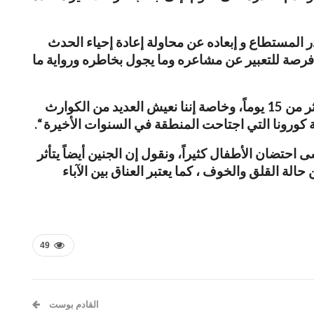
ر المستطاع و إبعاده عن محاولة إعادة إحياء الحدث
ه فرصة للتعبير عن مشاعره وما يجول بخاطره ورواية ما
تضيف الاستشارية النفسية: “يجب مراجعة طبيب أو مستشار نفسي في حال ملاحظة هذه الأعراض على الطفل لأكثر من 15 يوماً، وخاصة إننا نعيش العديد من الكوارث
احتضان الأطفال كثيراً، ونقول إن الجنين أيضاً يتأثر
ة القلق والخوف ، كما يعتبر العناق بين الآباء
49
القادم بوست