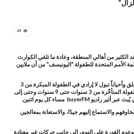
زال”
49
الكثير من أهالي المنطقة، وعادة ما تلقي الكوارث
مة الأمم المتحدة للطفولة “اليونيسف” من أن ملايين
هناك حالة تسمى اضطراب ما بعد الصدمة تحدث للأطفال الذين يتعرضون لزلزال، حيث يعاني الأطفال من خوف وقلق وأحياناً تبول لا إرادي في الطفولة المبكرة من 3
أشهر إلى 3 سنوات أو حبسة كلامية وبعض الآثار تكون مخفية يحتفظ بها الطفل لنفسه وقد تبقى هذه الحالة إلى الطفولة المتأخّرة من 3 سنوات حتى 9 سنوات وحتى إلى
عبر أثير راديو buyerFM مساء كل يوم اثنين.
وفهم والاستماع إليهم جيدًا، والاستعانة بمعالجين
 وعدم القدرة على النوم، إلى جانب حركات غير معتادة