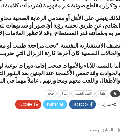
، وتكرار مقاطع صوتية غير مفهومة (شرذمات كلامية) با
لذلك ينبغي على الأهل أو مقدمي الرعاية الصحية محاولة
الصّادم، عن طريق تجنيبه رؤية أيّ صور أو فيديوهات تت
مر به وطمأنته قدر المستطاع، وقد لا تظهر العلامات إلا 
والحالات النفسية كان آخرها كارثة الزلزال التي ضربت المنطقة والحرب الذي نشهدها منذ أكث
أما بالنسبة للآباء والأمهات فيجب إقامة دورات توعية ل
بالحوادث وقد تنقص الأكسجة عند الجنين بعد الشهر الثا
والأطفال واللعب معهم ومحاورتهم ، عاملاً مهماً في ال
أطفال
الطب النفسي
زلزال
صحة
شارك
Facebook
Twitter
Google+
السابق بوست