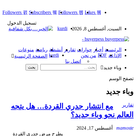
Followers
Subscribers
Followers
Likes
تسجيل الدخول
kurdi
السبت, أغسطس 8, 2026
buyerpess -
الرئيسية
أخبار
حوارات
تقارير
أنشطة
رياضة
منوعات
kurdi
PDF
الإذاعة
من نحن
الصفحة الرئيسية
اتصل بنا
وباء جديد
فح الوسم
اء جديد
رير
مع انتشار جدري القردة… هل يتجه
عالم نحو وباء جديد؟
mamos
أغسطس 17, 2024
يطرح مرض جدري القردة