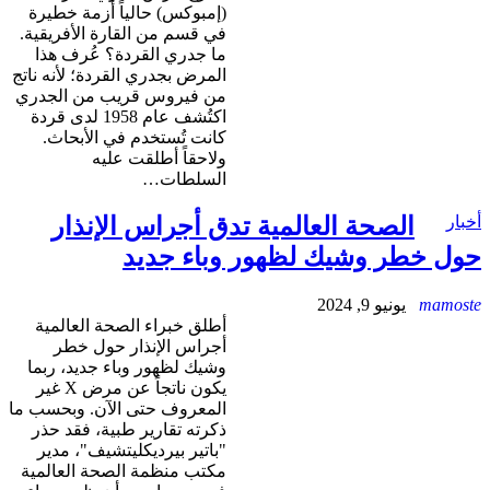
(إمبوكس) حالياً أزمة خطيرة
في قسم من القارة الأفريقية.
ما جدري القردة؟ عُرف هذا
المرض بجدري القردة؛ لأنه ناتج
من فيروس قريب من الجدري
اكتُشف عام 1958 لدى قردة
كانت تُستخدم في الأبحاث.
ولاحقاً أطلقت عليه
السلطات…
ار
الصحة العالمية تدق أجراس الإنذار
ل خطر وشيك لظهور وباء جديد
mamos
يونيو 9, 2024
أطلق خبراء الصحة العالمية
أجراس الإنذار حول خطر
وشيك لظهور وباء جديد، ربما
يكون ناتجاً عن مرض X غير
المعروف حتى الآن. وبحسب ما
ذكرته تقارير طبية، فقد حذر
"باتير بيرديكليتشيف"، مدير
مكتب منظمة الصحة العالمية