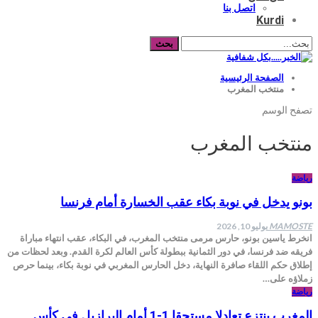
اتصل بنا
Kurdi
الصفحة الرئيسية
منتخب المغرب
تصفح الوسم
منتخب المغرب
رياضة
بونو يدخل في نوبة بكاء عقب الخسارة أمام فرنسا
MAMOSTE
يوليو 10, 2026
انخرط ياسين بونو، حارس مرمى منتخب المغرب، في البكاء، عقب انتهاء مباراة
فريقه ضد فرنسا، في دور الثمانية ببطولة كأس العالم لكرة القدم. وبعد لحظات من
إطلاق حكم اللقاء صافرة النهاية، دخل الحارس المغربي في نوبة بكاء، بينما حرص
زملاؤه على…
رياضة
المغرب ينتزع تعادلا مستحقا 1-1 أمام البرازيل في كأس