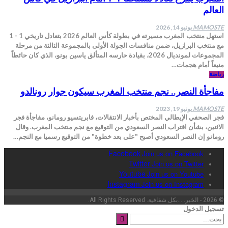
العالم
MAMOSTE
يونيو 14, 2026
استهل منتخب المغرب مسيرته في بطولة كأس العالم 2026 بتعادل تاريخي 1 - 1
مع منتخب البرازيل، ضمن منافسات الجولة الأولى بالمجموعة الثالثة من مرحلة
المجموعات لمونديال 2026، بقيادة حارسه المتألق ياسين بونو، الذي كان حائطاً
منيعاً أمام هجمات…
رياضة
مفاجأة النصر.. نجم منتخب المغرب سيكون جوار رونالدو
MAMOSTE
يونيو 19, 2023
فجر الصحفي الإيطالي المختص بأخبار الانتقالات، فابريتسيو رومانو، مفاجأة فجر
الاثنين، بشأن اقتراب النصر السعودي من التوقيع مع نجم منتخب المغرب. وقال
رومانو إن النصر السعودي أصبح "على بعد خطوة" من التوقيع رسميا مع النجم…
Facebook
Join us on Facebook
Twitter
Join us on Twitter
Youtube
Join us on Youtube
Instagram
Join us on Instagram
© 2026 - الخبر.....بكل شفافية. All Rights Reserved.
تسجيل الدخول