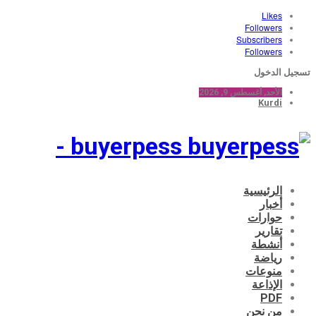
Likes
Followers
Subscribers
Followers
تسجيل الدخول
الأحد, أغسطس 9, 2026
Kurdi
buyerpess -
الرئيسية
أخبار
حوارات
تقارير
أنشطة
رياضة
منوعات
الإذاعة
PDF
من نحن