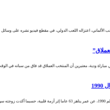
لر، الفائز بكأس العالم لكرة القدم في 2014 مع المنتخب الألماني، اعتزاله اللعب الدولي، في مق
لعملاق”
19
توفي أندرياس بريمه، الذي سجل هدف فوز ألمانيا في نهائي كأس العالم 1990، عن عمر 