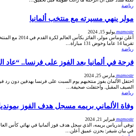
رياضة
مولر ينهي مسيرته مع منتخب ألمانيا
mamoste
يوليو 15, 2024
أعلن توماس مو
تقريبا 14 عاما وخوض 131 مباراة…
رياضة
فرحة في ألمانيا بعد الفوز على فرنسا.. “عاد ا
mamoste
مارس 25, 2024
الصيف المقبل. واحتفلت صحيفة…
رياضة
وفاة الألماني بريمه مسجل هدف الفوز بمونديال 90
mamoste
فبراير 21, 2024
في بيان شيفر: بحزن عميق أعلن…