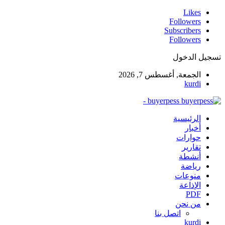
Likes
Followers
Subscribers
Followers
تسجيل الدخول
الجمعة, أغسطس 7, 2026
kurdi
buyerpess -
الرئيسية
أخبار
حوارات
تقارير
أنشطة
رياضة
منوعات
الإذاعة
PDF
من نحن
اتصل بنا
kurdi