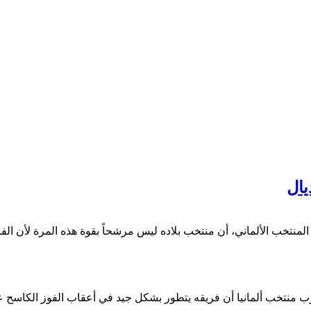
يال
وماس مولر، الفائز ببطولة كأس العالم لكرة القدم في 2014 مع المنتخب الألماني، أن منتخب بلاده ليس 