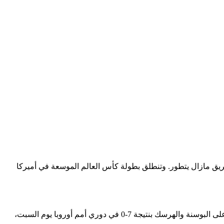
مرشحاً بقوة هذه المرة لأن الفريق مازال يتطور. وتنطلق بطولة كأس العالم الموسعة في أميركا
ناغلسمان بعد السباعية: أهدافنا لا تزال بعيدة أكد يوليان ناغلسمان مدرب منتخب ألمانيا أن فريقه يتطور بشكل جيد في أعقاب الفوز الكاسح على البوسنة والهرسك بنتيجة 7-0 في دوري أمم أوروبا يوم السبت،