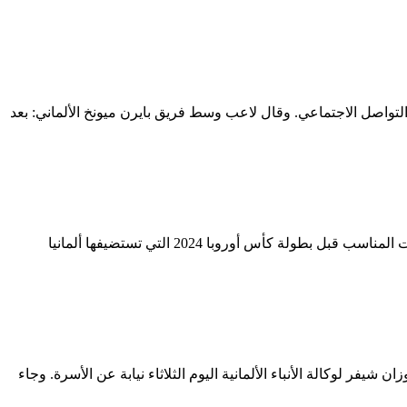
طع فيديو نشره على وسائل التواصل الاجتماعي. وقال لاعب وسط فريق بايرن ميونخ الألماني: بعد
احتفل الألمان بفوز منتخبهم يوم السبت على فرنسا بهدفين دون رد في مباراة ودية، معتبرين أن المنتخب العملاق قد فاق من سباته في الوقت المناسب قبل بطولة كأس أوروبا 2024 التي تستضيفها ألمانيا
يناهز 63 عاما إثر أزمة قلبية، حسبما أكدت زوجته سوزان شيفر لوكالة الأنباء الألمانية اليوم الثلاثاء نيابة عن الأسرة. وجاء