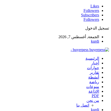
Likes
Followers
Subscribers
Followers
تسجيل الدخول
الجمعة, أغسطس 7, 2026
kurdi
buyerpess -
الرئيسية
أخبار
حوارات
تقارير
أنشطة
رياضة
منوعات
الإذاعة
PDF
من نحن
اتصل بنا
kurdi