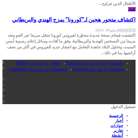
الأطفال الذين تتراوح…
أخبار
اكتشاف متحور هجين لـ”كورونا” يمزج الهندي والبريطاني
MAMOSTE
مايو 30, 2021
اكتشفت فيتنام نسخة جديدة متحوّرة لفيروس كورونا تنتقل سريعا عبر الجو وتعد
مزيجا من النسختين الهندية والبريطانية، وفق ما أفادت وسائل إعلام رسمية أمس
السبت، وتحاول البلاد جاهدة التعامل مع انتشار جديد للفيروس في أكثر من نصف
أراضيها بما في ذلك…
Twitter
Facebook
Join us on Twitter
Join us on Facebook
©
026
Instagram
Youtube
Join us on Instagram
Join us on Youtube
-
الخب
شفا
All
hts
ed.
تسجيل الدخول
الرئيسية
أخبار
حوارات
تقارير
أنشطة