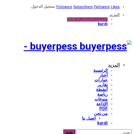
Followers
Subscribers
Followers
Likes
تسجيل الدخول
المزيد
الخميس, أغسطس 6, 2026
kurdi
buyerpess -
المزيد
الرئيسية
أخبار
حوارات
تقارير
أنشطة
رياضة
منوعات
الإذاعة
PDF
من نحن
اتصل بنا
kurdi