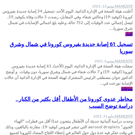
MAMOSTE
يونيو 13, 2021
أعلنت هيئة الصحة في الإدارة الذاتية، اليوم الأحد، تسجيل 34 إصابة جديدة بفيروس
كورونا (كوفيد-19) وحالتي شفاء. وفي المقابل، رصدت 3 حالات وفاة بكوفيد_19،
ليصل إجمالي عدد الوفيات إلى 752 حالة. وعليه بلغ اجمالي الإصابات في شمال
شرق سوريا،…
أخبار
تسجيل 61 إصابة جديدة بفيروس كورونا في شمال وشرق
سوريا
MAMOSTE
يونيو 6, 2021
سجلت هيئة الصحة في الإدارة الذاتية، اليوم (الأحد)، 61 إصابة جديدة بفيروس
كورونا (كوفيد -19) و 7 حالات شفاء في شمال وشرق سوريا، دون وفيات. و أوضح
الدكتور جوان مصطفى الرئيس المشترك لهيئة الصحة في الإدارة الذاتية أن حالات
الإصابة توزعت في…
منوعات
مخاطر عدوى كورونا من الأطفال أقل بكثير من الكبار..
دراسة توضح السبب
MAMOSTE
مايو 31, 2021
وجدت دراسة ألمانية حديثة أن الأطفال ينتجون عددًا أقل من قطرات "الهباء
الجوي" aerosol droplets التي تنشر فيروس كوفيد-19، مقارنة بالبالغين، وذلك
في وقت تفكر فيه عدة دول حول العالم في إعطاء اللقاح المضاد لكورونا لجميع