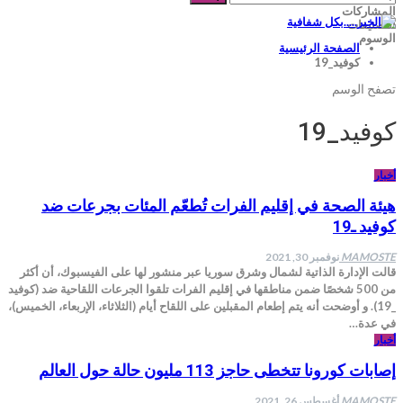
المشاركات
التصنيفات
الوسوم
الصفحة الرئيسية
كوفيد_19
تصفح الوسم
كوفيد_19
أخبار
هيئة الصحة في إقليم الفرات تُطعّم المئات بجرعات ضد
كوفيد ـ19
MAMOSTE
نوفمبر 30, 2021
قالت الإدارة الذاتية لشمال وشرق سوريا عبر منشور لها على الفيسبوك، أن أكثر
من 500 شخصًا ضمن مناطقها في إقليم الفرات تلقوا الجرعات اللقاحية ضد (كوفيد
_19). و أوضحت أنه يتم إطعام المقبلين على اللقاح أيام (الثلاثاء، الإربعاء، الخميس)،
في عدة…
أخبار
إصابات كورونا تتخطى حاجز 113 مليون حالة حول العالم
MAMOSTE
أغسطس 26, 2021