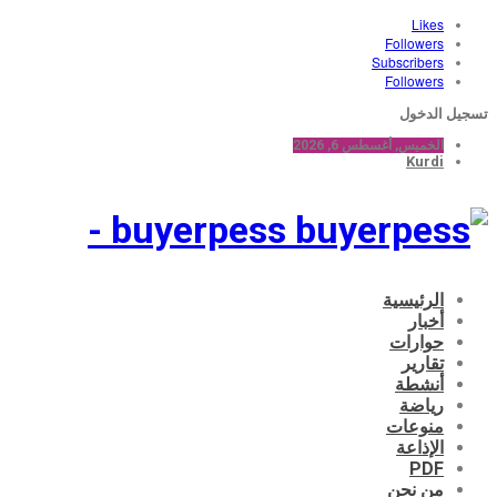
Likes
Followers
Subscribers
Followers
تسجيل الدخول
الخميس, أغسطس 6, 2026
Kurdi
buyerpess -
الرئيسية
أخبار
حوارات
تقارير
أنشطة
رياضة
منوعات
الإذاعة
PDF
من نحن