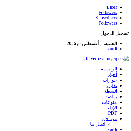
Likes
Followers
Subscribers
Followers
تسجيل الدخول
الخميس, أغسطس 6, 2026
kurdi
buyerpess -
الرئيسية
أخبار
حوارات
تقارير
أنشطة
رياضة
منوعات
الإذاعة
PDF
من نحن
اتصل بنا
kurdi