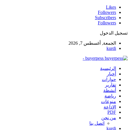
Likes
Followers
Subscribers
Followers
تسجيل الدخول
الجمعة, أغسطس 7, 2026
kurdi
buyerpess -
الرئيسية
أخبار
حوارات
تقارير
أنشطة
رياضة
منوعات
الإذاعة
PDF
من نحن
اتصل بنا
kurdi