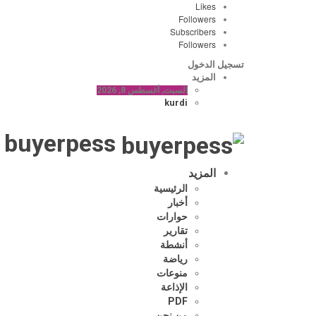
Likes
Followers
Subscribers
Followers
تسجيل الدخول
المزيد
السبت, أغسطس 8, 2026
kurdi
buyerpess -
المزيد
الرئيسية
أخبار
حوارات
تقارير
أنشطة
رياضة
منوعات
الإذاعة
PDF
من نحن