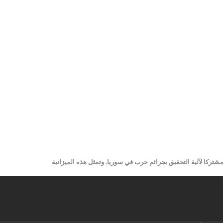
تضمن للمرة الأولى ورغم معارضة روسيا تمويلا مشتركا لآلية التحقيق بجرائم حرب في سوريا. وتمثل هذه الميزانية