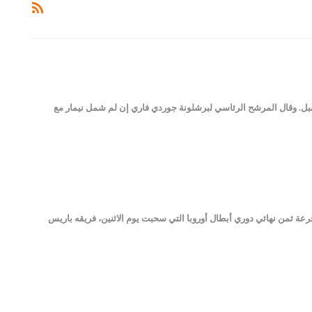
بل. وقال المرشح الرئاسي لبرشلونة جوردي فاري إن لم شمل نيمار مع
" التابع لنادي برشلونة الإسباني للمرة الأولى منذ 2017 وذلك بعدما أوقعت قرعة ثمن نهائي دوري أبطال أوروبا التي سحبت يوم الاثنين، فريقه باريس