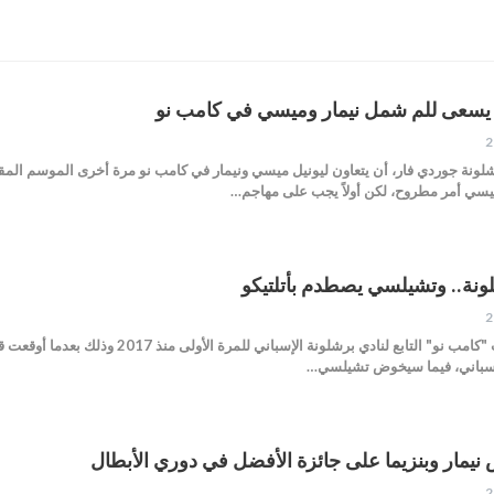
يسعى للم شمل نيمار وميسي في كامب نو
لونة جوردي فار، أن يتعاون ليونيل ميسي ونيمار في كامب نو مرة أخرى الموسم المق
يسي أمر مطروح، لكن أولاً يجب على مهاجم…
لونة.. وتشيلسي يصطدم بأتلتيكو
سيعود البرازيلي نيمار إلى ملعب "كامب نو
لإسباني، فيما سيخوض تشيلسي…
نيمار وبنزيما على جائزة الأفضل في دوري الأبطال