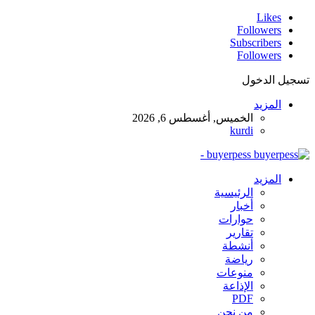
Likes
Followers
Subscribers
Followers
تسجيل الدخول
المزيد
الخميس, أغسطس 6, 2026
kurdi
buyerpess -
المزيد
الرئيسية
أخبار
حوارات
تقارير
أنشطة
رياضة
منوعات
الإذاعة
PDF
من نحن