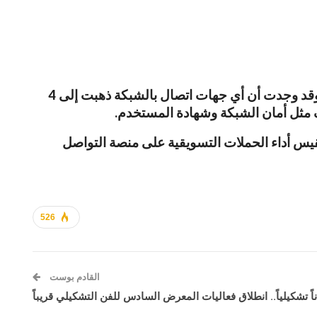
في المقابل أوضحت شركة تيك تيك لـCNBC أنها أجرت اختبارها الخاص لتطبيقها، باستخدام نفس طريقة الدراسة وقد وجدت أن أي جهات اتصال بالشبكة ذهبت إلى 4
 مثل أمان الشبكة وشهادة المستخدم.
افة إلى AppsFlyer، وهي شركة تحليلات إعلانية تقيس أداء الحملات التسويقية على منصة التواصل
526
القادم بوست