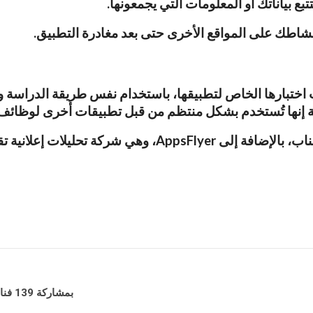
بياناتك أو المعلومات التي يجمعونها.
نشاطك على المواقع الأخرى حتى بعد مغادرة التطبيق.
ة إنها تُستخدم بشكل منتظم من قبل تطبيقات أخرى لوظائف
وكانت نطاقات الطرف الثالث هذه هي غوغل وآبل وسناب، بالإض
بمشاركة 139 فناناً تشكيلياً.. انطلاق فعاليات المعرض السادس للفن التشكيلي قريباً