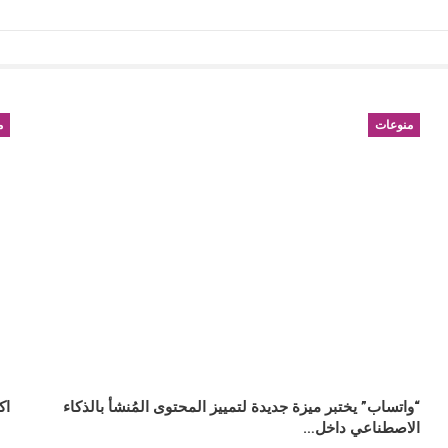
منوعات
م
“واتساب” يختبر ميزة جديدة لتمييز المحتوى المُنشأ بالذكاء
اك
الاصطناعي داخل…