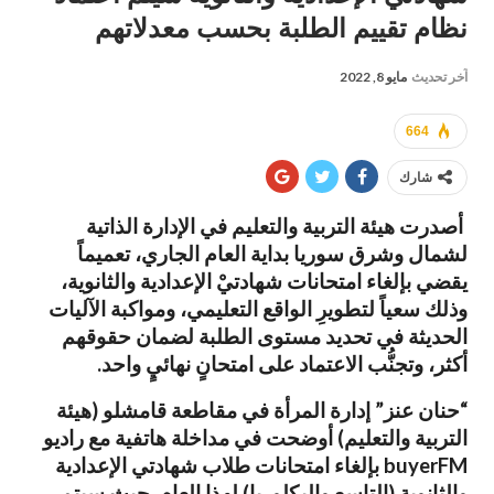
نظام تقييم الطلبة بحسب معدلاتهم
آخر تحديث
مايو 8, 2022
664
شارك
أصدرت هيئة التربية والتعليم في الإدارة الذاتية
لشمال وشرق سوريا بداية العام الجاري، تعميماً
يقضي بإلغاء امتحانات شهادتيْ الإعدادية والثانوية،
وذلك سعياً لتطويرِ الواقع التعليمي، ومواكبة الآليات
الحديثة في تحديد مستوى الطلبة لضمان حقوقهم
أكثر، وتجنُّب الاعتماد على امتحانٍ نهائيٍ واحد.
“حنان عنز” إدارة المرأة في مقاطعة قامشلو (هيئة
التربية والتعليم) أوضحت في مداخلة هاتفية مع راديو
buyerFM بإلغاء امتحانات طلاب شهادتي الإعدادية
والثانوية (التاسع والبكلوريا) لهذا العام, حيث سيتم