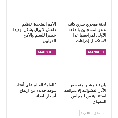
لجنة مهجري سري كانيه
الأمم المتحدة: تنظيم
تدعو المسجلين بالدفعة
داعش لا يزال يشكل تهديدا
الأولى لمراجعتها غدا
خطيرا للسلم والأمن
لاستكمال إجراءات…
الدوليين
MANSHET
MANSHET
بلدية قامشلو: منع حفر
“الفاو”: العالم على أعتاب
الآبار العشوائية إلا بموافقة
موجة جديدة من ارتفاع
استثنائية من المجلس
أسعار الغذاء
التنفيذي
السابق
التالي