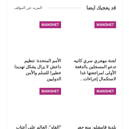
قد يعجبك ايضا
المزيد عن المؤلف
MANSHET
MANSHET
لجنة مهجري سري كانيه
الأمم المتحدة: تنظيم
تدعو المسجلين بالدفعة
داعش لا يزال يشكل تهديدا
الأولى لمراجعتها غدا
خطيرا للسلم والأمن
لاستكمال إجراءات…
الدوليين
MANSHET
MANSHET
بلدية قامشلو: منع حفر
“الفاو”: العالم على أعتاب