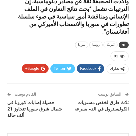
وأكدت الصحيفة نقلاً عن مصادر دبلوماسية، إن
الترتيبات تشمل “بحث نتائج التعاون في الملف
الإنساني ومناقشة أمور سياسية في ضوء سلسلة
تطورات في سوريا والانسحاب الأميركي من
أفغانستان”.
أمريكا
روسيا
سوريا
91
شارك
Facebook
Twitter
Google+
السابق بوست
القادم بوست
ثلاث طرق لخفض مستويات
حصيلة إصابات كورونا في
الكوليسترول في الدم بسرعة
شمال شرق سوريا تتجاوز 21
ألف حالة