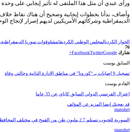
ورأى عبدي أن مثل هذا الملتقى له تأثير إيجابي على وحدة 
وأضاف، بدأنا بخطوات إيجابية وصحيح أن هناك نقاط خلاف 
الديمقراطية وشركائهم الأمريكيين لديهم إصرار لإنجاح الوح
الحوار الكردي
المجلس الوطني الكردي
قامشلو
قوات سوريا الديمقراطية
م
76
شارك
Google+
Twitter
Facebook
السابق بوست
تسجيل 9 إصابات بـ “كورونا” في مناطق الإدارة الذاتية وحالتي وفاة
القادم بوست
اعتزال الفرنسي الدولي السابق كاباي عن 35 عاما
قد يعجبك ايضا
المزيد عن المؤلف
manshet
السورية للحبوب تستلم 2.7 مليون طن من القمح في مختلف المحافظات
manshet