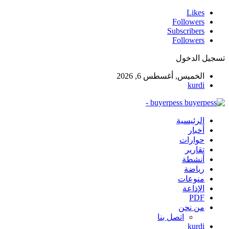
Likes
Followers
Subscribers
Followers
تسجيل الدخول
الخميس, أغسطس 6, 2026
kurdi
buyerpess -
الرئيسية
أخبار
حوارات
تقارير
أنشطة
رياضة
منوعات
الإذاعة
PDF
من نحن
اتصل بنا
kurdi