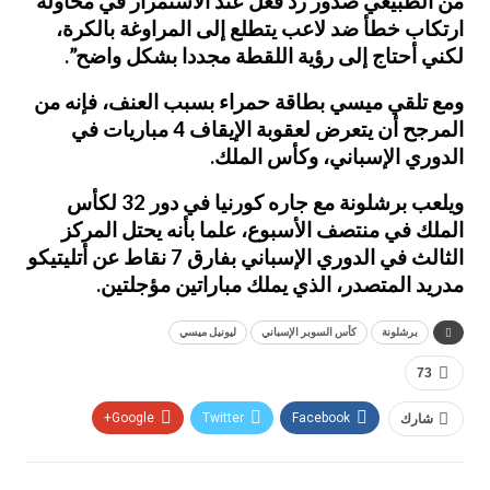
من الطبيعي صدور رد فعل عند الاستمرار في محاولة
ارتكاب خطأ ضد لاعب يتطلع إلى المراوغة بالكرة،
لكني أحتاج إلى رؤية اللقطة مجددا بشكل واضح”.
ومع تلقي ميسي بطاقة حمراء بسبب العنف، فإنه من
المرجح أن يتعرض لعقوبة الإيقاف 4 مباريات في
الدوري الإسباني، وكأس الملك.
ويلعب برشلونة مع جاره كورنيا في دور 32 لكأس
الملك في منتصف الأسبوع، علما بأنه يحتل المركز
الثالث في الدوري الإسباني بفارق 7 نقاط عن أتليتيكو
مدريد المتصدر، الذي يملك مباراتين مؤجلتين.
برشلونة
كأس السوبر الإسباني
ليونيل ميسي
73
شارك
Facebook
Twitter
Google+