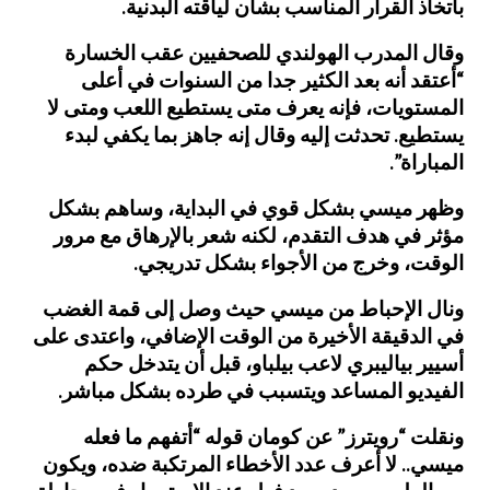
باتخاذ القرار المناسب بشأن لياقته البدنية.
وقال المدرب الهولندي للصحفيين عقب الخسارة
“أعتقد أنه بعد الكثير جدا من السنوات في أعلى
المستويات، فإنه يعرف متى يستطيع اللعب ومتى لا
يستطيع. تحدثت إليه وقال إنه جاهز بما يكفي لبدء
المباراة”.
وظهر ميسي بشكل قوي في البداية، وساهم بشكل
مؤثر في هدف التقدم، لكنه شعر بالإرهاق مع مرور
الوقت، وخرج من الأجواء بشكل تدريجي.
ونال الإحباط من ميسي حيث وصل إلى قمة الغضب
في الدقيقة الأخيرة من الوقت الإضافي، واعتدى على
أسيير بياليبري لاعب بيلباو، قبل أن يتدخل حكم
الفيديو المساعد ويتسبب في طرده بشكل مباشر.
ونقلت “رويترز” عن كومان قوله “أتفهم ما فعله
ميسي.. لا أعرف عدد الأخطاء المرتكبة ضده، ويكون