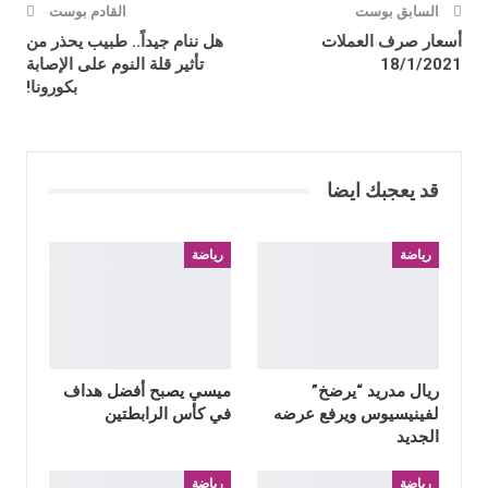
السابق بوست
القادم بوست
أسعار صرف العملات
هل ننام جيداً.. طبيب يحذر من
18/1/2021
تأثير قلة النوم على الإصابة
بكورونا!
قد يعجبك ايضا
رياضة
رياضة
ريال مدريد “يرضخ”
ميسي يصبح أفضل هداف
لفينيسيوس ويرفع عرضه
في كأس الرابطتين
الجديد
رياضة
رياضة