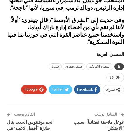
المنتخب، جو بايدن، بالاستمرار بالسياسة التي اتبعتها
إدارة الرئيس، دونالد ترمب، في سوريا، لأنها “ناجحة”.
وفي حديث إلى “الشرق الأوسط”، قال جيفري: “أولاً
لأننا لم نقم بأي من أخطاء إدارة باراك أوباما،
واستخدمنا جميع عناصر القوة التي في حوزتنا بما فيها
القوة العسكرية”.
المصدر: العربية
السفارة الأمريكية
جيمس جيفري
سوريا
76
شارك
Facebook
Twitter
Google+
السابق بوست
القادم بوست
غوغل ملاحقة قضائياً.. بسبب
نجم يوفنتوس الجديد ينال
“الاحتكار”
جائزة “أفضل لاعب” في