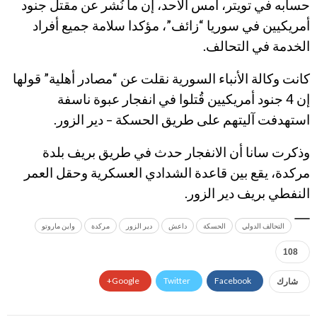
حسابه في تويتر، أمس الأحد، إن ما نُشر عن مقتل جنود
أمريكيين في سوريا “زائف”، مؤكدا سلامة جميع أفراد
الخدمة في التحالف.
كانت وكالة الأنباء السورية نقلت عن “مصادر أهلية” قولها
إن 4 جنود أمريكيين قُتلوا في انفجار عبوة ناسفة
استهدفت آليتهم على طريق الحسكة – دير الزور.
وذكرت سانا أن الانفجار حدث في طريق بريف بلدة
مركدة، يقع بين قاعدة الشدادي العسكرية وحقل العمر
النفطي بريف دير الزور.
التحالف الدولي
الحسكة
داعش
دير الزور
مركدة
واين ماروتو
108
Google+
Twitter
Facebook
شارك