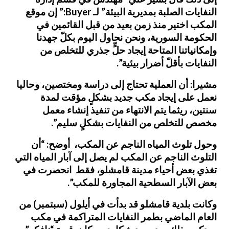
النفايات الصلبة بمديرية البيئة” لـ Buyer:” إن موقع
المكب اختير منذ زمن بعيد من قبل القائمين في
الحكومة السورية، ونحن نحاول اليوم بكلّ جهدنا
وإمكانياتنا المتاحة إيجاد حلٍّ جذري للتخلص من
النفايات بأقلّ أضرار بيئية”.
مشيرا: أن العملية تحتاج إلى دراسة ومختصين، وحاليا
نعمل على إيجاد مكب جديد بشكلٍ مؤقت لمدة
سنتين، ريثما يتم الانتهاء من تنفيذ إنشاء معمل
مخصص للتخلص من النفايات بشكلٍ سليم”.
وحول تلوث المياه الناجم عن المكب، أوضح: “أن
التلوث الناجم عن المكب لم يصل إلى آبار المياه التي
تغذي بعض أحياء مدينة قامشلو، فقط انحصرت في
بعض الآبار السطحية المجاورة للمكب”.
وكانت بلدية قامشلو قد بدأت في أيلول (سبتمبر) من
العام الماضي بطمر النفايات المتراكمة في مكب