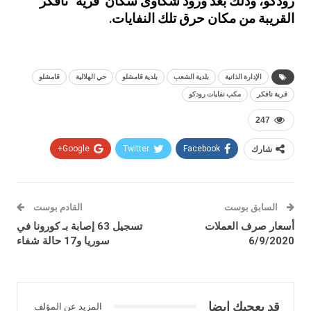
رودكو، وذلك بعد ورود شكاوى سكان قرية “نافكر”
القريبة من مكان حرق تلك النفايات.
الإدارة الذاتية
بلدية الشعب
بلدية قامشلو
حي الهلالية
قامشلو
قرية نافكر
مكب نفايات رودكو
247
شارك
Facebook
Twitter
Google+
السابق بوست
القادم بوست
أسعار صرف العملات
تسجيل 63 إصابة بـ كورونا في
6/9/2020
سوريا و17 حالة شفاء
قد يعجبك ايضا
المزيد عن المؤلف