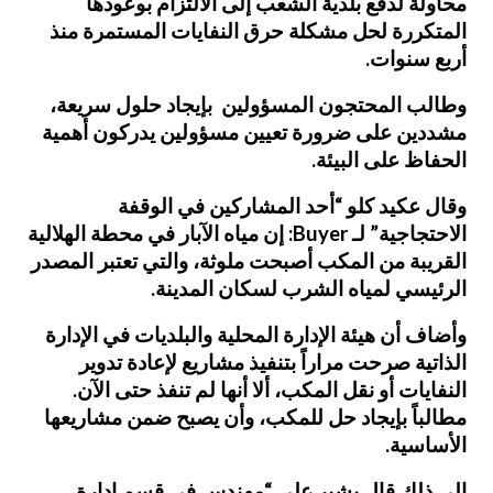
محاولة لدفع بلدية الشعب إلى الالتزام بوعودها
المتكررة لحل مشكلة حرق النفايات المستمرة منذ
أربع سنوات.
وطالب المحتجون المسؤولين بإيجاد حلول سريعة،
مشددين على ضرورة تعيين مسؤولين يدركون أهمية
الحفاظ على البيئة.
وقال عكيد كلو “أحد المشاركين في الوقفة
الاحتجاجية” لـ Buyer: إن مياه الآبار في محطة الهلالية
القريبة من المكب أصبحت ملوثة، والتي تعتبر المصدر
الرئيسي لمياه الشرب لسكان المدينة.
وأضاف أن هيئة الإدارة المحلية والبلديات في الإدارة
الذاتية صرحت مراراً بتنفيذ مشاريع لإعادة تدوير
النفايات أو نقل المكب، ألا أنها لم تنفذ حتى الآن.
مطالباً بإيجاد حل للمكب، وأن يصبح ضمن مشاريعها
الأساسية.
إلى ذلك قال بشير علي “مهندس في قسم إدارة