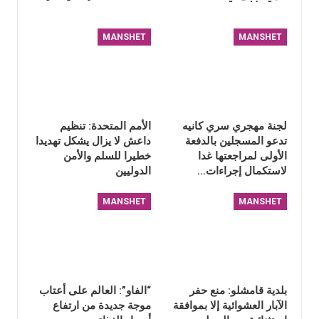
MANSHET
MANSHET
لجنة مهجري سري كانيه
الأمم المتحدة: تنظيم
تدعو المسجلين بالدفعة
داعش لا يزال يشكل تهديدا
الأولى لمراجعتها غدا
خطيرا للسلم والأمن
لاستكمال إجراءات…
الدوليين
MANSHET
MANSHET
بلدية قامشلو: منع حفر
“الفاو”: العالم على أعتاب
الآبار العشوائية إلا بموافقة
موجة جديدة من ارتفاع