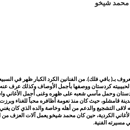
 بـ( بافي فلك). من الفنانين الكرد الكبار ظهر في السبي
غنى لحبيبيته كردستان ووصفها بأجمل الأوصاف وكذلك عرف عنه 
دستان وحمل مآسي شعبه على ظهره وغنى أجمل الأغاني واشت
ي قرية خجوكي بريف مدينة قامشلو، حيث كان منذ نعومة أظافره محباً للغ
نه لاقى التشجيع والدعم من أهله وخاصة والده الذي كان يغن
والأغاني الكردية، حين كان محمد شيخو يعمل آلات العزف من ال
ي مسيرته الفنية.