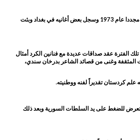
في عام 1972 ذهب إلى بغداد لأجل إحياء حفلة فنية وقام بزيارة القسم الكردي في إذاعة بغداد، ثم أعاد الزيارة إليها مجددا عام 1973 وسجل بعض أغانيه في بغداد وبثت
 تلك الفترة عقد صداقات عديدة مع فنانين الكرد أمثال
 المثقفة وغنى من قصائد الشاعر بدرخان سندي،
 علم كردستان تقديراً لفنه ووطنيته.
طنية تعرض للضغط على يد السلطات السورية وبعد ذلك