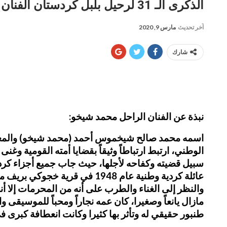
الذكرى الـ 31 لرحيل بلبل كردستان الفنان محمد شيخو
آخر تحديث
مارس 9, 2020
شارك
نبذة عن الفنان الراحل محمد شيخو:
اسمه محمد صالح شيخموس أحمد (محمد شيخو) والمعروف
الوطني، ارتبط ارتباطاً وثيقاً بقضايا أمته القومية و
سبيل قضيته وكفاحه لأجلها، حيث جاب جميع أجزاء كر
عائلة كردية وطنية عام 1948 ف
والنظر إلى الغناء والطرب على أنه من المحرمات إلا أ
مازال يانعاً وصغيرا، كان عمه نجاراً ومحباً للموسيقى 
طنبور حقيقي له وتأثر بها كثيرا وكانت انعطافة كبرى ف