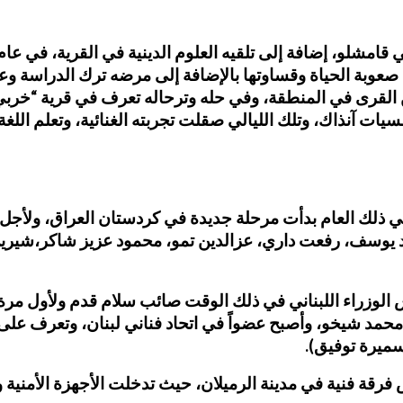
عوبة الحياة وقساوتها بالإضافة إلى مرضه ترك الدراسة وعا
 من القرى في المنطقة، وفي حله وترحاله تعرف في قرية “خ
ت آنذاك، وتلك الليالي صقلت تجربته الغنائية، وتعلم اللغة 
يقى، وفي ذلك العام بدأت مرحلة جديدة في كردستان العراق، ول
يد يوسف، رفعت داري، عزالدين تمو، محمود عزيز شاكر،شيرين
ينما ريفولي عام 1972 بحضور رئيس الوزراء اللبناني في ذلك الوقت صائب سلام 
د شيخو، وأصبح عضواً في اتحاد فناني لبنان، وتعرف على العد
ميرة توفيق).
 فرقة فنية في مدينة الرميلان، حيث تدخلت الأجهزة الأمنية 