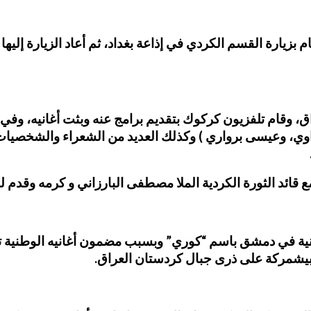
اق، وقام تلفزيون كركوك بتقديم برامج عنه وبثت أغانيه، وفي
ي، وعيسى برواري ) وكذلك العديد من الشعراء والشخصيات
 قائد الثورة الكردية الملا مصطفى البارزاني و كرمه وقدم له
نتاجاته الفنية في دمشق باسم “كوري” وبسبب مضمون أغانيه الو
بيشمركة على ذرى جبال كردستان العراق.