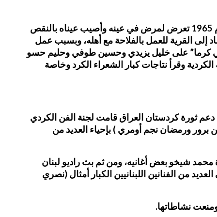
درس المرحلة الابتدائية في قرية خجوكي، والإعدادية في قامشلو، إضافة إلى تلقيه العلوم الدينية في القرية، في عام 1965 تعرض لمرض في عينه وأصيب عيناه بالنقص
د إلى القرية للعمل بالفلاحة مع أهله، وبسبب عمل
ربي كرما” على خليل يزيدي وحسين طوفي وحليم حسو
الكردية وقرأ نتاجات كبار الشعراء الكرد وخاصة
أجل دعم ثورة كردستان العراق قامت لجنة الفن الكردي
 برور ورمضان نجم أومري ) بإحياء العديد من
قدم ولأول مرة محمد شيخو بعض أغانيه، ومن ثم بث راديو لبنان
يد من الفنانين اللبنانيين الكبار أمثال (نصري
ومنعت نشاطاتها.