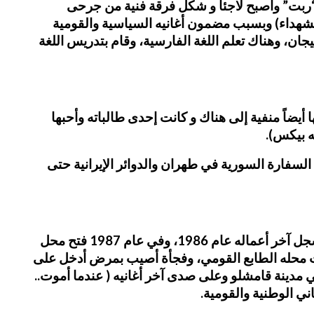
 في معسكر “ربت” وأصبح لاجئاً و شكل فرقة فنية من جرحى
الشهداء) وبسبب مضمون أغانيه السياسية والقومية
جان، وهناك تعلم اللغة الفارسية، وقام بتدريس اللغة
ضاً منفية إلى هناك و كانت إحدى طالباته وأحبها
ه بيكس).
السفارة السورية في طهران والدوائر الإيرانية حتى
وفي عام 1983 عاد إلى سوريا وأقام في مدينة قامشلو وأسس فرقة موسيقية وقام بإعطاء الدروس الموسيقية وسجل آخر أعماله عام 1986، وفي عام 1987 فتح محل
ات محله الطابع القومي، وفجأة أصيب بمرض أدخل على
1 و بمشاركة شعبية واسعة ولا نظير لها في مدينة قامشلو وعلى صدى آخر أغانيه ( عندما أموت..
اني الوطنية والقومية.