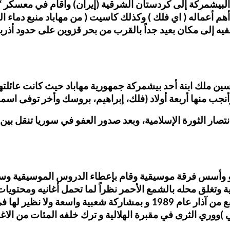
 وانكسار الثورة ذهب مع البيشمركة إلى كردستان الشرقية (إيران) وأقام
هم أعماله ( اي فلك ) وكذلك كاسيت ( من مهاباد منبع دماء 
فيه إلى مكان بعيد جداً بالقرب من بحر قزوين على حدود أذربي
ملك ابنة أحد بيشمركة جمهورية مهاباد حيث كانت عائلتها أي
نجب منها أربعة أولاد (فلك، إبراهيم، بروسك وأخر توفى اسم
صار الثورة الإسلامية، وبعد صدور العفو في سوريا تنقل بين 
تغلق محله بالشمع الأحمر نظراً لما تحمل أغانيه ومحتوي
إثرها المشفى الوطني بمدينة قامشلو وتوفي في التاسع من آذار عام 989
ظوني )ووري الثرى في مقبرة الهلالية و ترك خلفه المئات من الاغ