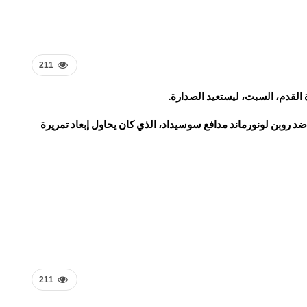
211
حتساب ركلة جزاء بعد لمسة يد ضد روبن لونورماند مدافع سوسيداد، الذي كان يحاول إبعاد تمريرة
211