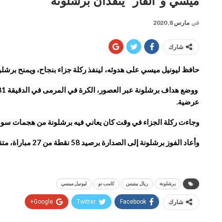
ميسي و”الفار” ينقذان برشلونة
في
مارس 8, 2020
شارك
حافظ ليونيل ميسي على هدوئه، لينفذ ركلة جزاء بنجاح، ويمنح برشلونة الفوز 1-صفر على ريال سوسيداد في دوري الدرجة الأولى الإسباني لكرة القدم، السب
عرضية.
وجاءت ركلة الجزاء في وقت كان يعاني فيه برشلونة من هجمات سوسيد
وأعاد الفوز برشلونة إلى الصدارة برصيد 58 نقطة من 27 مباراة، متقدما بنقطتين على ريال مدريد، الذي يحل ضيفا على ريال بيتيس اليوم الأحد.
برشلونة
ريال بيتيس
كامب نو
ليونيل ميسي
شارك
Facebook
Twitter
Google+