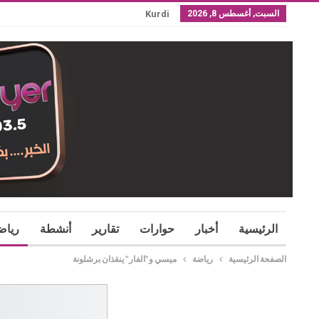
السبت, أغسطس 8, 2026
Kurdi
الرئيسية
أخبار
حوارات
تقارير
أنشطة
رياض
الصفحة الرئيسية
رياضة
ميسي و”الفار” ينقذان برشلونة