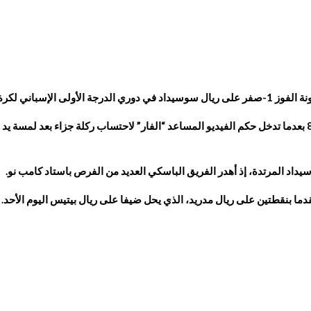
ت، ليستعيد الصدارة.
ووضع هداف برشلونة عبر العصور، الكرة في المرمى في الدقيقة 81 بعدما تدخل حكم الفيديو المساعد “الفار” لا
اد المرتدة، إذ أهدر الفريق الباسكي العديد من الفرص باستاد كامب نو.