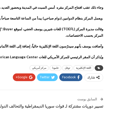
وجاء ذلك عقب افتتاح المركز مقره أمس السبت في المدينة وبحضور العديد من 
ويعمل المركز بنظام الدوامين (دوام صباحي) يبدأ من الساعة التاسعة صباحاً ولغاي
وقال
المركز بحسب الاختصاصات.
وأضافت يوسف بأنهم سيدرّسون اللغة الإنكليزية حالياً، إضافة إلى اللغة الأل
ويُذكر أن المقر الرئيسي للمركز الأمريكي للغات American Language Center في مدينة قامشلو، ولديه فروع في كل من مدن “درباسية، حسكة، سري كانييه، ورميلان “.
اللغة الإنكليزية
توفل
عامودا
مركز أمريكي
شارك
Facebook
Twitter
Google+
السابق بوست
تسيير دوريات مشتركة لـ قوات سوريا الديمقراطية والتحالف الدو