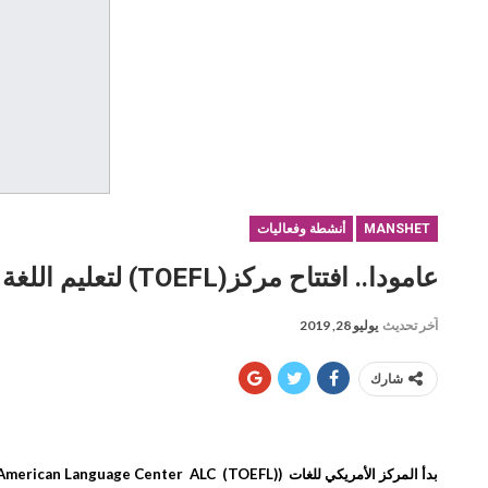
MANSHET
أنشطة وفعاليات
عامودا.. افتتاح مركز(TOEFL) لتعليم اللغة الإنكليزية والألمانية
آخر تحديث
يوليو 28, 2019
شارك
بدأ المركز الأمريكي للغات (American Language Center ALC (TOEFL) اليوم الأحد 28 (يوليو) تموز الجاري، بفتح باب التسجيل أمام الطلبة الراغبين في تعلّم اللغة الإنكليزية والألمانية .