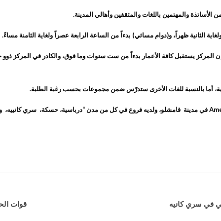
الأساتذة والمهتمين باللغات والمثقفين وأهالي المدينة.
ة الثانية ظهراً، و(دوام مسائي) بدءاً من الساعة الرابعة عصراً ولغاية الثامنة مساءً.
ت مديرة المركز (TOEFL) للغات شيرين يوسف الحجي، لموقع Buyer:”إن المركز يستقبل كافة الأعمار بدءاً من ست سنوات وما 
مانية، أما بالنسبة للغات الأخرى ستدرّس ضمن مجموعات بحسب رغبة الطلبة.
لي في سري كانيه
قوات الح