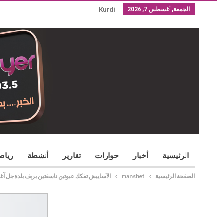
الجمعة, أغسطس 7, 2026
Kurdi
الرئيسية
أخبار
حوارات
تقارير
أنشطة
رياض
الصفحة الرئيسية
manshet
الآساييش تفكك عبوتين ناسفتين بريف بلدة جل آغا