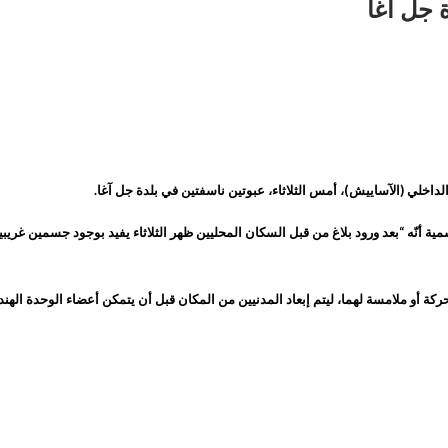
 جل آغا
لداخلي (الآساييش)، أمس الثلاثاء، عبوتين ناسفتين في بلدة جل آغا.
ية أنّه “بعد ورود بلاغ من قبل السكان المحليين ظهر الثلاثاء يفيد بوجود جسمين غر
ة أو ملامسة لهما، ليتم إبعاد المدنيين من المكان قبل أن يتمكن أعضاء الوحدة الهند