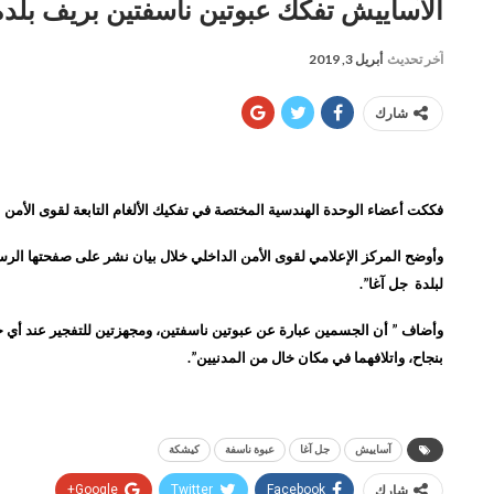
الآساييش تفكك عبوتين ناسفتين بريف بلدة
آخر تحديث
أبريل 3, 2019
شارك
فككت أعضاء الوحدة الهندسية المختصة في تفكيك الألغام التابعة لقوى الأمن ا
وأوضح المركز الإعلامي لقوى الأمن الداخلي خلال بيان نشر على صفحتها الرسم
لبلدة جل آغا”.
وأضاف ” أن الجسمين عبارة عن عبوتين ناسفتين، ومجهزتين للتفجير عند أي حرك
بنجاح، واتلافهما في مكان خال من المدنيين”.
آساييش
جل آغا
عبوة ناسفة
كيشكة
شارك
Facebook
Twitter
Google+