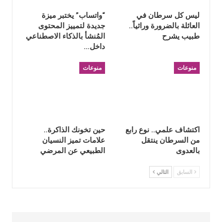
ليس كل سرطان في
“واتساب” يختبر ميزة
العائلة بالضرورة وراثياً..
جديدة لتمييز المحتوى
طبيب يشرح
المُنشأ بالذكاء الاصطناعي
داخل…
منوعات
منوعات
اكتشاف علمي.. نوع رابع
حين تخونك الذاكرة..
من السرطان ينتقل
علامات تميز النسيان
بالعدوى
الطبيعي عن المرضي
السابق
التالي