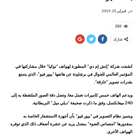
في
فبراير 25, 2019
260
شارك
كشفت شركة “إتش إم دي” المطورة لهواتف “نوكيا” خلال مشاركتها في
المؤتمر العالمي للجوال في برشلونة عن هاتفها “بيور فيو”، الذي يتمتع
بقدرات تصوير “خارقة”.
ويدعم الهاتف خمس كاميرات تعمل معا، وتصل دقة الصور الملتقطة به إلى
240 ميغابكسل، وفق ما ذكرت صحيفة “ديلي ميل” البريطانية.
ويتميز نظام التصوير في “بيور فيو” بأن أجهزة الاستشعار الخاصة به
بمقدورها “امتصاص الضوء” بمعدل يزيد عن عشرة أضعاف ذلك الذي توفره
الهواتف الأخرى.