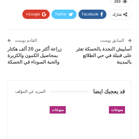
260
شارك
Facebook
Twitter
Google+
السابق بوست
القادم بوست
آساييش النجدة بالحسكة تعثر
زراعة أكثر من 20 ألف هكتار
على قنبلة في حي الطلائع
بمحاصيل الكمون والكزبرة
بالمدينة
والحبة السوداء في الحسكة
قد يعجبك ايضا
المزيد عن المؤلف
منوعات
منوعات