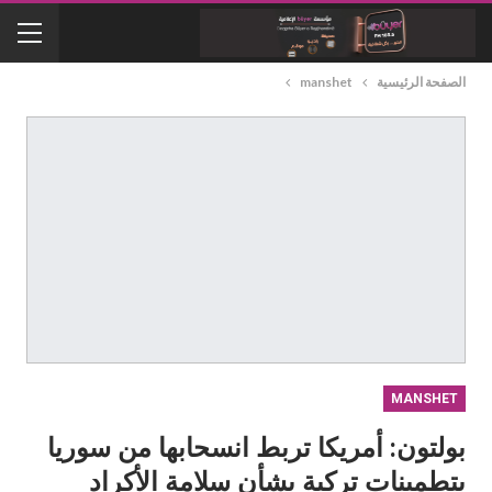
الصفحة الرئيسية
manshet
MANSHET
بولتون: أمريكا تربط انسحابها من سوريا
بتطمينات تركية بشأن سلامة الأكراد