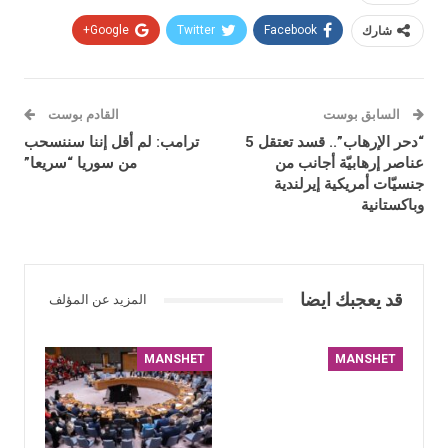
شارك
Facebook
Twitter
Google+
السابق بوست
القادم بوست
“دحر الإرهاب”.. قسد تعتقل 5
ترامب: لم أقل إننا سننسحب
عناصر إرهابيّة أجانب من
من سوريا “سريعا”
جنسيّات أمريكية إيرلندية
وباكستانية
قد يعجبك ايضا
المزيد عن المؤلف
MANSHET
MANSHET