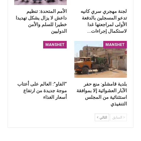
لجنة مهجري سري كانيه
الأمم المتحدة: تنظيم
تدعو المسجلين بالدفعة
داعش لا يزال يشكل تهديدا
الأولى لمراجعتها غدا
خطيرا للسلم والأمن
لاستكمال إجراءات…
الدوليين
MANSHET
MANSHET
بلدية قامشلو: منع حفر
“الفاو”: العالم على أعتاب
الآبار العشوائية إلا بموافقة
موجة جديدة من ارتفاع
استثنائية من المجلس
أسعار الغذاء
التنفيذي
السابق
التالي