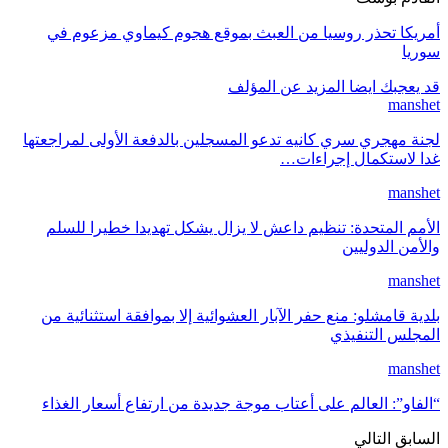
ريكا تحذر روسيا من العبث بموقع هجوم كيماوي مزعوم في
ريا
 يعجبك ايضا
المزيد عن المؤلف
mansh
نة مهجري سري كانيه تدعو المسجلين بالدفعة الأولى لمراجعتها
ا لاستكمال إجراءات…
mansh
أمم المتحدة: تنظيم داعش لا يزال يشكل تهديدا خطيرا للسلم
لأمن الدوليين
mansh
دية قامشلو: منع حفر الآبار العشوائية إلا بموافقة استثنائية من
مجلس التنفيذي
mansh
لفاو”: العالم على أعتاب موجة جديدة من ارتفاع أسعار الغذاء
سابق
التالي