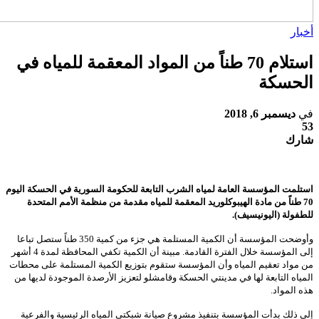
بار
استلام 70 طناً من المواد المعقمة للمياه في
لحسكة
ي
ديسمبر 6, 2018
رك
تلمت المؤسسة العامة لمياه الشرب التابعة للحكومة السورية في الحسكة اليوم
70 طناً من مادة الهيبوكلوريد المعقمة للمياه مقدمة من منظمة الأمم المتحدة
طفولة (اليونيسيف).
وأوضحت المؤسسة أن الكمية المستلمة هي جزء من كمية 350 طناً ستصل تباعا
إلى المؤسسة خلال الفترة القادمة. مبينة أن الكمية تكفي المحافظة لمدة 4 أشهر
 مواد تعقيم المياه وأن المؤسسة ستقوم بتوزيع الكمية المستلمة على محطات
مياه التابعة لها في مدينتي الحسكة وقامشلو لتعزيز الأرصدة الموجودة لديها من
 المواد.
ى ذلك بدأت المؤسسة بتنفيذ مشروع صيانة شبكتي المياه الرئيسية والفرعية