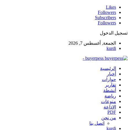
Likes
Followers
Subscribers
Followers
جيل الدخول
الجمعة, أغسطس 7, 2026
kurdi
buyerpess -
الرئيسية
أخبار
حوارات
تقارير
أنشطة
رياضة
منوعات
الإذاعة
PDF
من نحن
اتصل بنا
kurdi