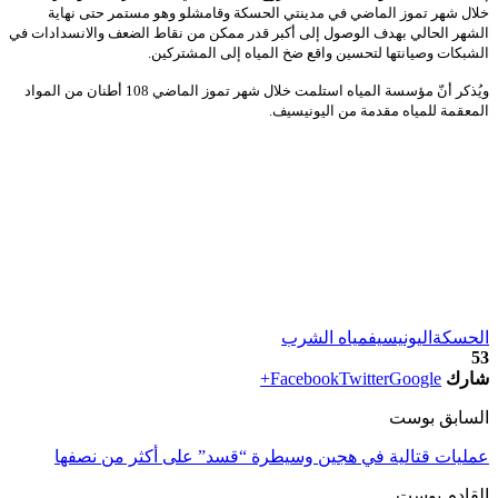
ال شهر تموز الماضي في مدينتي الحسكة وقامشلو وهو مستمر حتى نهاية
شهر الحالي بهدف الوصول إلى أكبر قدر ممكن من نقاط الضعف والانسدادات في
شبكات وصيانتها لتحسين واقع ضخ المياه إلى المشتركين.
ويُذكر أنّ مؤسسة المياه استلمت خلال شهر تموز الماضي 108 أطنان من المواد
معقمة للمياه مقدمة من اليونيسيف.
حسكة
اليونيسيف
مياه الشرب
رك
Google+
Twitter
Facebook
سابق بوست
ليات قتالية في هجين وسيطرة “قسد” على أكثر من نصفها
قادم بوست