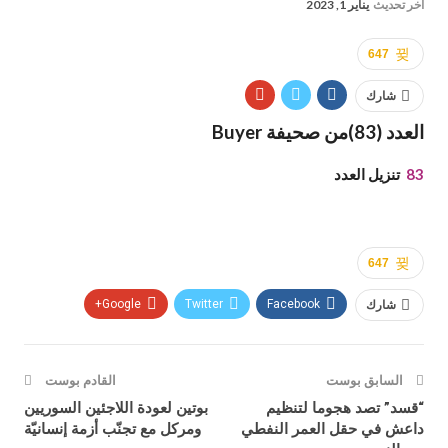
آخر تحديث
يناير 1, 2023
647
شارك
العدد (83)من صحيفة Buyer
83
تنزيل العدد
647
شارك
Facebook
Twitter
Google+
السابق بوست
القادم بوست
“قسد” تصد هجوما لتنظيم
بوتين لعودة اللاجئين السوريين
داعش في حقل العمر النفطي
ومركل مع تجنّب أزمة إنسانيّة