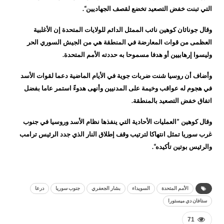
التي تبنت خفض التصعيد تخضع لقصف الجهاديين“.
وقال جوناثان كوهين نائب الممثل الدائم للولايات المتحدة إن الأغلبية
العظمى من قوات المعارضة في المنطقة هي من الجيش السوري الحر
وليسوا إرهابيين أو هدفا مسموحا به حددته الأمم المتحدة.
وأضاف أن روسيا شنت ضربات جوية في الأيام الماضية دعما لقوات الأسد
في هجوم له عواقب وخيمة على المدنيين وأنهى هدوءً استمر عاما بفضل
اتفاق خفض التصعيد بالمنطقة.
وقال كوهين ”العمليات الأحادية التي ينفذها نظام الأسد وروسيا في جنوب
غرب سوريا تمثل انتهاكا لترتيب وقف إطلاق النار الذي جدد الرئيس ترامب
والرئيس بوتين تأكيده“.
الأمم المتحدة
السويداء
بشار الجعفري
جنوب سوريا
درعا
ستافان دي ميستورا
71