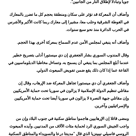
جويا وتبادلا لإطلاق النار من الجانبين“.
وأضاف أن المعركة قد تؤثر على سكان ومنطقة بحجم كل ما تضرر بالمعارك
في الغوطة الشرقية وحلب معا، مشيرا إلى معارك ربما كانت الأكبر والأشرس
في الحرب الدائرة منذ نحو سبع سنوات.
وأضاف أنه ينبغي لمجلس الأمن عدم السماح بمعركة أخرى بهذا الحجم.
وقال المندوب السوري بشار الجعفري إن دي ميستورا أدلى بتصريح خطير
عندما أبلغ المجلس بما ينبغي أن يسمح به. وتساءل مخاطبا الدبلوماسيين في
القاعة عما إذا كان ذلك يقع ضمن تفويض المبعوث الدولي.
وأضاف الجعفري أن دي ميستورا تجاهل المعركة ضد الإرهاب، وقال إن
مقاتلي تنظيم الدولة الإسلامية لا يزالون في سوريا تحت حماية الأمريكيين
وإن مقاتلي جبهة النصرة لا يزالون في سوريا أيضا تحت حماية الأمريكيين
والإسرائيليين وآخرين.
ومضى قائلا إن الإرهابيين هاجموا مناطق سكنية في جنوب البلاد وإن من
واجب الجيش السوري الرد لحماية مئات الآلاف من المدنيين. وأيده المبعوث
الروسي فاسيلي نيبينزيا الذي قال ”مدينتا درعا والسويداء والمناطق السكنية