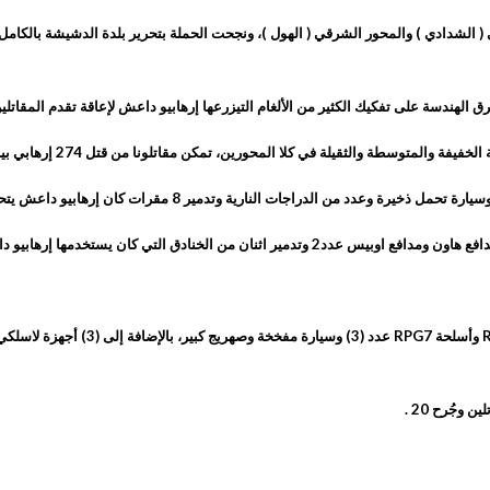
 الهندسة على تفكيك الكثير من الألغام التيزرعها إرهابيو داعش لإعاقة تقدم المقات
الثقيلة في كلا المحورين، تمكن مقاتلونا من قتل 274 إرهابي بينهم 4 أمراء وأسر 13 آخرين.
من الدراجات النارية وتدمير 8 مقرات كان إرهابيو داعش يتحصنون بها.