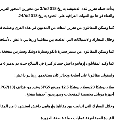
والتقاء قواتنا مع القوات العراقية على الحدود بتاريخ 24/6/2018.
كما وتمكن المقاتلون من تحرير المئات من المدنيين في هذه القرى وعملت فرق
وخلال المعارك والاشتباكات التي اندلعت بين مقاتلينا وإرهابيي داعش بالأسلحة الخفيفة والمتوسطة و
كما وتمكن المقاتلون من تدمير سيارة بانكو وسيارة دوشكا وسيارتين مفخخة وسيارة تحمل ذخيرة وعدد 
كما وكبد المقاتلون إرهابيو داعش خسائر كبيرة في السلاح حيث تم تدمير 6 مدافع هاون ومدافع اوبيس عدد2 وتدمير اثنان من الخنادق التي كان يستخدمها إرهابيو داعش في المعارك.
واستولى مقاتلونا على أسلحة وذخائر كان يستخدمها إرهابيو داعش:
أجهزة موبايل مخصصة للمفخخات وصهريجين أحدهما مفخخ.
وخلال المعارك التي اندلعت بين مقاتلينا وإرهابيي داعش استشهد 3 من المقاتلين وجُرح 20 .
القيادة العمة لغرفة عمليات حملة عاصفة الجزيرة