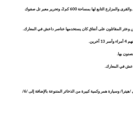
بدأت حملة تحرير بلدة الدشيشة بتاريخ 3/6/2018 من محورين المحور الغربي ( الشدادي ) والمحور الشرقي ( الهول )، ونجحت الحملة بتحرير بلدة الدشيشة بالكامل والقرى والمزارع التابع لها بمساحة 600 كم2، وتحرير معبر تل صفوك
لين وعثر المقاتلون على أنفاق كان يستخدمها عناصر داعش في المعارك.
سلاح دوشكا 23 وسلاح دوشكا 12.5 ومدفع SPG9 وعدد من قذائف RPG7(13) وأسلحة RPG7 عدد (3) وسيارة مفخخة وصهريج كبير، بالإضافة إلى (3) أجهزة لاسلكي /هيترا/ وسيارة همر وكمية كبيرة من الذخائر المتنوعة بالإضافة إلى /6/