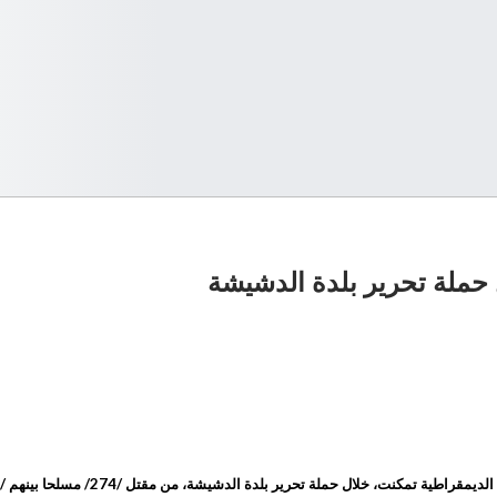
حرير بلدة الدشيشة، من مقتل /274/ مسلحا بينهم /4/ أمراء وأسر /13/ آخرين. وجاء في نص البيان: