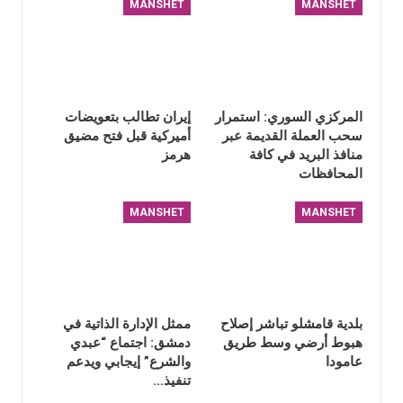
MANSHET
MANSHET
المركزي السوري: استمرار
إيران تطالب بتعويضات
سحب العملة القديمة عبر
أميركية قبل فتح مضيق
منافذ البريد في كافة
هرمز
المحافظات
MANSHET
MANSHET
بلدية قامشلو تباشر إصلاح
ممثل الإدارة الذاتية في
هبوط أرضي وسط طريق
دمشق: اجتماع “عبدي
عامودا
والشرع” إيجابي ويدعم
تنفيذ…